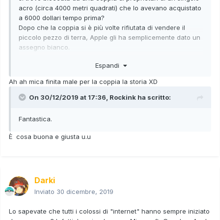
acro (circa 4000 metri quadrati) che lo avevano acquistato
a 6000 dollari tempo prima?
Dopo che la coppia si è più volte rifiutata di vendere il
piccolo pezzo di terra, Apple gli ha semplicemente dato un
assegno bianco.
La coppia ha poi venduto l'appezzamento per 1.7 milioni di
Espandi
dollari. (Che guadagno!)
Ah ah mica finita male per la coppia la storia XD
Source
On 30/12/2019 at 17:36,
Rockink
ha scritto:
Fantastica.
È cosa buona e giusta u.u
Darki
Inviato
30 dicembre, 2019
Lo sapevate che tutti i colossi di "internet" hanno sempre iniziato