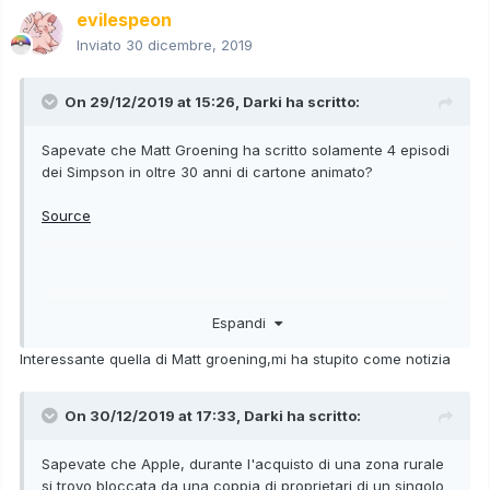
evilespeon
Inviato
30 dicembre, 2019
On 29/12/2019 at 15:26,
Darki
ha scritto:
Sapevate che Matt Groening ha scritto solamente 4 episodi
dei Simpson in oltre 30 anni di cartone animato?
Source
Sapevate che un'azienda giapponese ha dato 6 giorni in
Espandi
più di vacanza ai dipendenti non-fumatori per pareggiare
tutte le pause sigaretta che i dipendenti fumatori si erano
Interessante quella di Matt groening,mi ha stupito come notizia
fatti?
Source
On 30/12/2019 at 17:33,
Darki
ha scritto:
Sapevate che Apple, durante l'acquisto di una zona rurale
si trovo bloccata da una coppia di proprietari di un singolo