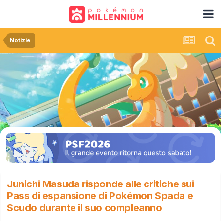
Notizie
Junichi Masuda risponde alle critiche sui
Pass di espansione di Pokémon Spada e
Scudo durante il suo compleanno