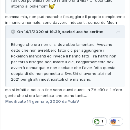
fan così polemici non ce l'hanno una vita? O ruota tutto
attorno ai pokémon?
mamma mia, non può neanche festeggiare il proprio compleanno
in maniera normale, sono davvero indecenti, concordo Moon
On 14/1/2020 at 19:39,
xavierluca
ha scritto:
Ritengo che ora non ci si dovrebbe lamentare. Avevano
detto che non avrebbero fatto dlc per aggiungere i
Pokémon mancanti ed invece li hanno fatti. Tra l'altro non
per forza bisogna acquistare il dlc, l'aggiornamento dex
avverrà comunque e non esclude che l'aver fatto questa
coppia di dlc non permetta a SwoShi di averne altri nel
2021 per gli altri mostriciattoli che mancano.
ma si infatti e poi alla fine sono quasi quanti in ZA eRO e lì c'era
gente che si era lamentata che erano tanti.....
Modificato
14 gennaio, 2020
da YukiV
1
1