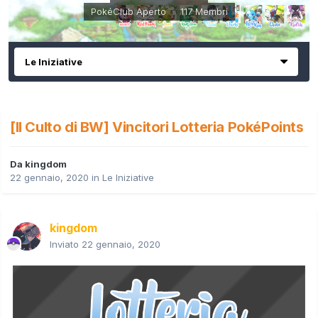
PokéClub Aperto · 117 Membri
Le Iniziative
[Il Culto di BW] Vincitori Lotteria PokéPoints
Da
kingdom
22 gennaio, 2020
in
Le Iniziative
kingdom
Inviato
22 gennaio, 2020