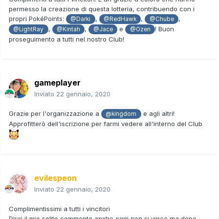
permesso la creazione di questa lotteria, contribuendo con i
propri PokéPoints:
,
,
,
@Darki
@RedHawk
@Chube
,
,
e
! Buon
@LightRay
@Kintah
@Jace
@Ozen
proseguimento a tutti nel nostro Club!
gameplayer
Inviato
22 gennaio, 2020
Grazie per l'organizzazione a
e agli altri!
@kingdom
Approfitterò dell'iscrizione per farmi vedere all'interno del Club
evilespeon
Inviato
22 gennaio, 2020
Complimentissimi a tutti i vincitori
Direi il mio solito commento anxhe oggi non si vince ma dopo