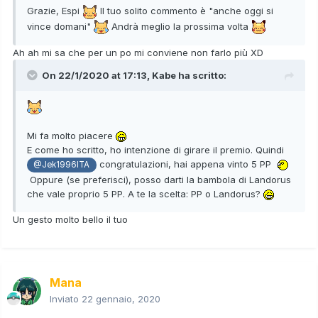
Grazie, Espi
Il tuo solito commento è "anche oggi si
vince domani"
Andrà meglio la prossima volta
Ah ah mi sa che per un po mi conviene non farlo più XD
On 22/1/2020 at 17:13,
Kabe
ha scritto:
Mi fa molto piacere
E come ho scritto, ho intenzione di girare il premio. Quindi
congratulazioni, hai appena vinto 5 PP
@Jek1996ITA
Oppure (se preferisci), posso darti la bambola di Landorus
che vale proprio 5 PP. A te la scelta: PP o Landorus?
Un gesto molto bello il tuo
Mana
Inviato
22 gennaio, 2020