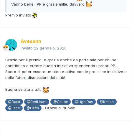
Vanno bene i PP e grazie mille, davvero
Premio inviato
Avesonn
Inviato
22 gennaio, 2020
Grazie per il premio, e grazie anche da parte mia per chi ha
contribuito a creare questa iniziativa spendendo i propri PP.
Spero di poter essere un utente attivo con le prossime iniziative e
nelle future discussioni del club!
Buona serata a tutti
@Darki
@RedHawk
@Chube
@LightRay
@Kintah
, Grazie di nuovo!
@Jace
@Ozen