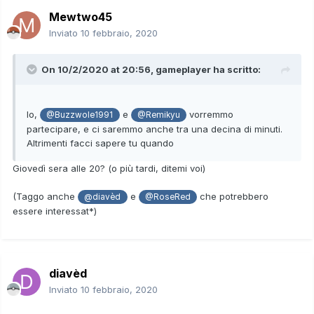
Mewtwo45
Inviato
10 febbraio, 2020
On 10/2/2020 at 20:56,
gameplayer
ha scritto:
Io,
e
vorremmo
@Buzzwole1991
@Remikyu
partecipare, e ci saremmo anche tra una decina di minuti.
Altrimenti facci sapere tu quando
Giovedì sera alle 20? (o più tardi, ditemi voi)
(Taggo anche
e
che potrebbero
@diavèd
@RoseRed
essere interessat*)
diavèd
Inviato
10 febbraio, 2020