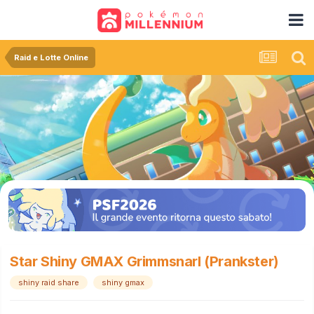
Raid e Lotte Online
Star Shiny GMAX Grimmsnarl (Prankster)
shiny raid share
shiny gmax