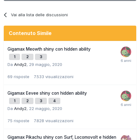
Vai alla lista delle discussioni
Contenuto Simile
Gigamax Meowth shiny con hidden ability
1
2
3
Da
Andy2
,
29 maggio, 2020
69
risposte
7.533
visualizzazioni
Gigamax Eevee shiny con hidden ability
1
2
3
4
Da
Andy2
,
22 maggio, 2020
75
risposte
7.828
visualizzazioni
Gigamax Pikachu shiny con Surf, Locomovolt e hidden