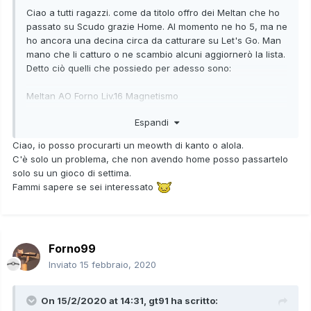
Ciao a tutti ragazzi. come da titolo offro dei Meltan che ho
passato su Scudo grazie Home. Al momento ne ho 5, ma ne
ho ancora una decina circa da catturare su Let's Go. Man
mano che li catturo o ne scambio alcuni aggiornerò la lista.
Detto ciò quelli che possiedo per adesso sono:
Meltan AO Forno Liv.16 Magnetismo
Espandi
Meltan AO Forno Liv.28 Magnetismo
Ciao, io posso procurarti un meowth di kanto o alola.
Meltan AO Forno Liv.21 Magnetismo
C'è solo un problema, che non avendo home posso passartelo
solo su un gioco di settima.
Meltan AO Forno Liv.20 Magnetismo
Fammi sapere se sei interessato
Meltan AO Forno Liv.24 Magnetismo
Io sto cercando in particolare Rowlet HA, Drillbur HA,
Forno99
Meowth Kanto con Tecnico, Meowth Alola con Foltopelo e
Purrloin HA. Tuttavia, considero anche altre offerte.
Inviato
15 febbraio, 2020
On 15/2/2020 at 14:31,
gt91
ha scritto: