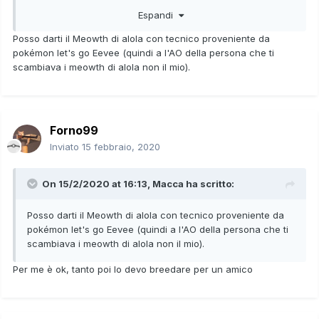
Meltan AO Forno Liv.12 Magnetismo
Espandi
Meltan AO Forno Liv.7 Magnetismo
Posso darti il Meowth di alola con tecnico proveniente da
pokémon let's go Eevee (quindi a l'AO della persona che ti
Meltan AO Forno Liv.8 Magnetismo
scambiava i meowth di alola non il mio).
Io sto cercando in particolare:
Rowlet HA
(Distacco)
Drillbur HA (Rompiforma)
Forno99
Meowth Kanto HA (Tecnico)
Meowth Alola con Foltopelo e uno con HA (Tecnico)
Inviato
15 febbraio, 2020
Purrloin HA
Diglett alola con HA (Silicoforza)
On 15/2/2020 at 16:13,
Macca
ha scritto:
Tuttavia, considero anche altre offerte.
Posso darti il Meowth di alola con tecnico proveniente da
pokémon let's go Eevee (quindi a l'AO della persona che ti
Edit: per Rowlet e Drillbur ho già risolto.
scambiava i meowth di alola non il mio).
Per me è ok, tanto poi lo devo breedare per un amico