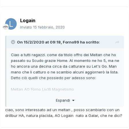
Logain
Inviato
15 febbraio, 2020
On 15/2/2020 at 09:18,
Forno99
ha scritto:
Ciao a tutti ragazzi. come da titolo offro dei Meltan che ho
passato su Scudo grazie Home. Al momento ne ho 5, ma ne
ho ancora una decina circa da catturare su Let's Go. Man
mano che li catturo o ne scambio alcuni aggiornerò la lista.
Detto ciò quelli che possiedo per adesso sono:
Meltan AO Forno Liv.16 Magnetismo
Espandi
Meltan AO Forno Liv.28 Magnetismo
ciao, sono interessato ad un meltan , posso scambiarlo con un
Meltan AO Forno Liv.21 Magnetismo
drillbur HA, natura placida, AO Logain nato a Galar, che ne dici?
Meltan AO Forno Liv.20 Magnetismo