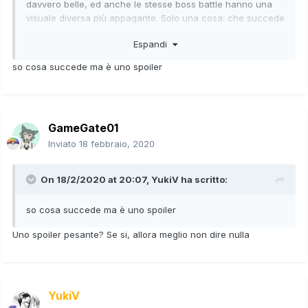
davvero belle, ed anche le stesse boss battle hanno una
visuale diversa più appagante. Solo una cosa: che succede
in quella scena sulla neve in cui i protagonisti si avventano
Espandi
contro qualcosa? (Se ci sono spoiler importanti mettetelo
sotto la tendina apposita)
so cosa succede ma è uno spoiler
Concordo con tutti e due!
GameGate01
Inviato
18 febbraio, 2020
On 18/2/2020 at 20:07,
YukiV
ha scritto:
so cosa succede ma è uno spoiler
Uno spoiler pesante? Se si, allora meglio non dire nulla
YukiV