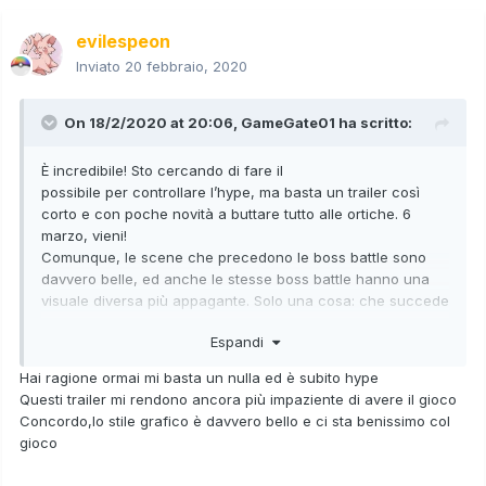
evilespeon
Inviato
20 febbraio, 2020
On 18/2/2020 at 20:06,
GameGate01
ha scritto:
È incredibile! Sto cercando di fare il
possibile per controllare l’hype, ma basta un trailer così
corto e con poche novità a buttare tutto alle ortiche. 6
marzo, vieni!
Comunque, le scene che precedono le boss battle sono
davvero belle, ed anche le stesse boss battle hanno una
visuale diversa più appagante. Solo una cosa: che succede
in quella scena sulla neve in cui i protagonisti si avventano
Espandi
contro qualcosa? (Se ci sono spoiler importanti mettetelo
sotto la tendina apposita)
Hai ragione ormai mi basta un nulla ed è subito hype
Questi trailer mi rendono ancora più impaziente di avere il gioco
Concordo con tutti e due!
Concordo,lo stile grafico è davvero bello e ci sta benissimo col
gioco