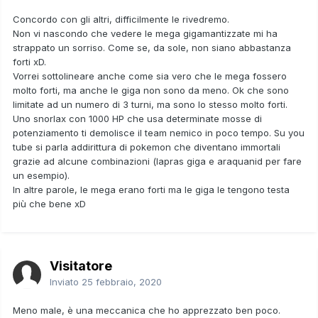
Concordo con gli altri, difficilmente le rivedremo.
Non vi nascondo che vedere le mega gigamantizzate mi ha
strappato un sorriso. Come se, da sole, non siano abbastanza
forti xD.
Vorrei sottolineare anche come sia vero che le mega fossero
molto forti, ma anche le giga non sono da meno. Ok che sono
limitate ad un numero di 3 turni, ma sono lo stesso molto forti.
Uno snorlax con 1000 HP che usa determinate mosse di
potenziamento ti demolisce il team nemico in poco tempo. Su you
tube si parla addirittura di pokemon che diventano immortali
grazie ad alcune combinazioni (lapras giga e araquanid per fare
un esempio).
In altre parole, le mega erano forti ma le giga le tengono testa
più che bene xD
Visitatore
Inviato
25 febbraio, 2020
Meno male, è una meccanica che ho apprezzato ben poco.