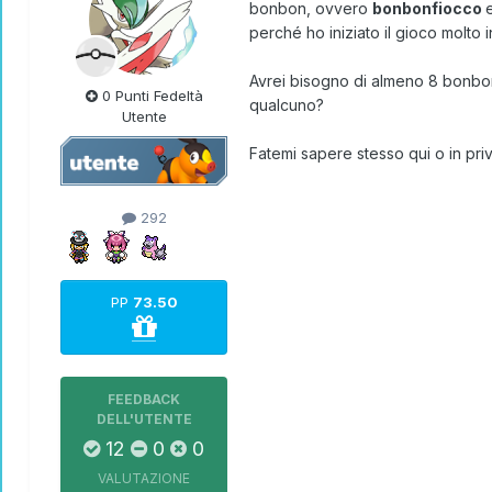
bonbon, ovvero
bonbonfiocco
perché ho iniziato il gioco molto in
Avrei bisogno di almeno 8 bonbon
0 Punti Fedeltà
qualcuno?
Utente
Fatemi sapere stesso qui o in pri
292
PP
73.50
FEEDBACK
DELL'UTENTE
12
0
0
VALUTAZIONE