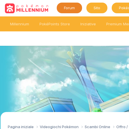
Forum
Sito
Poké
Millennium
PokéPoints Store
Iniziative
Premium Me
Pagina iniziale
Videogiochi Pokémon
Scambi Online
Offro 