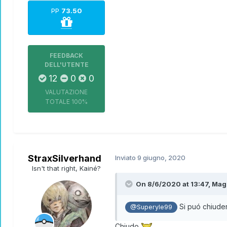
PP
73.50
FEEDBACK
DELL'UTENTE
12
0
0
VALUTAZIONE
TOTALE
100%
StraxSilverhand
Inviato
9 giugno, 2020
Isn't that right, Kainé?
On 8/6/2020 at 13:47,
Mag
Si puó chiuder
@Superyle99
Chiudo