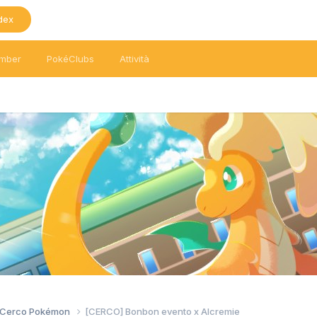
dex
mber
PokéClubs
Attività
/ Cerco Pokémon
[CERCO] Bonbon evento x Alcremie