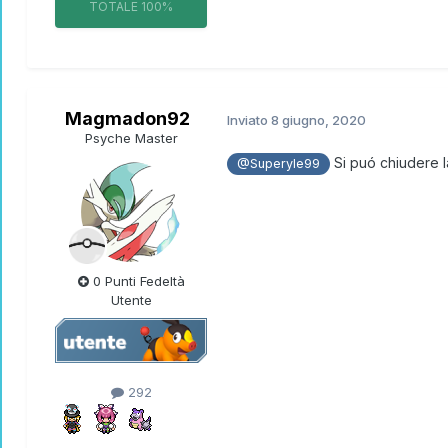
TOTALE
100%
Magmadon92
Inviato
8 giugno, 2020
Psyche Master
Si puó chiudere l
@Superyle99
0 Punti Fedeltà
Utente
292