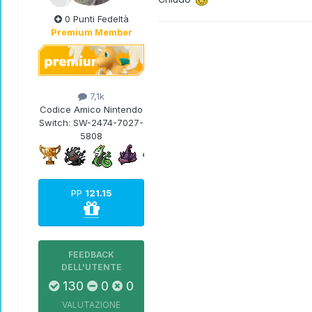
0 Punti Fedeltà
Premium Member
7,1k
Codice Amico Nintendo
Switch:
SW-2474-7027-
5808
PP
121.15
FEEDBACK
DELL'UTENTE
130
0
0
VALUTAZIONE