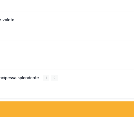
e volete
principessa splendente
1
2