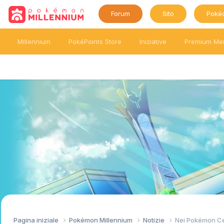
Forum
Sito
Poké
Millennium
PokéPoints Store
Iniziative
Premium Me
Pagina iniziale
Pokémon Millennium
Notizie
Nei Pokémon Cen