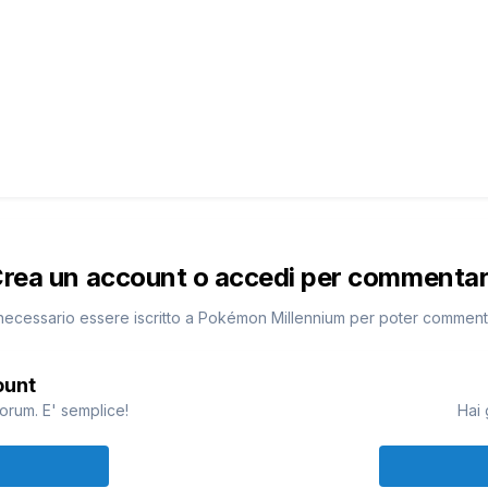
IN ORA...DOVEVO RIMETTERLO XD
...ditemi perche si chiama cosi please XD
andBoy0
rea un account o accedi per commenta
necessario essere iscritto a Pokémon Millennium per poter commen
ount
è mio rivale e mi frega i pikachu ma ora è contento che è stat
Alemat
orum. E' semplice!
Hai 