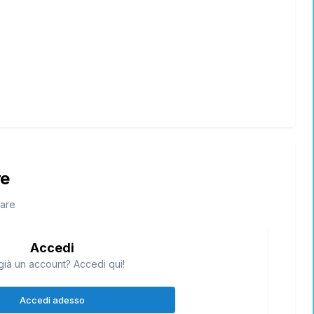
re
tare
Accedi
o citato XD
già un account? Accedi qui!
Accedi adesso