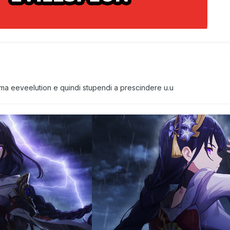
ema eeveelution e quindi stupendi a prescindere u.u
UB TEAM 0