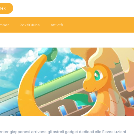
dex
mber
PokéClubs
Attività
ter giapponesi arrivano gli astrali gadget dedicati alle Eeveeluzioni