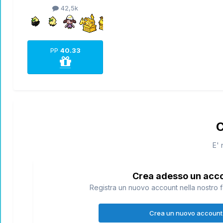
42,5k
UNIC0 PREMIO VINTO IN UN GDR F
PP
40.33
espon gif by
@SlowH
C
E' 
Crea adesso un acc
@
Registra un nuovo account nella nostro f
Crea un nuovo account