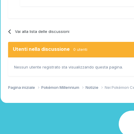
ragalino by
(visitate
@Porygatto
Vai alla lista delle discussioni
Utenti nella discussione
0 utenti
quanto carino pikachu che imita lo
Nessun utente registrato sta visualizzando questa pagina.
Sprite by
(visitate la sua g
@Vale
Pagina iniziale
Pokémon Millennium
Notizie
Nei Pokémon Cen
Doll fantastiche fatte da my rival gi