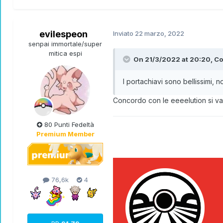
evilespeon
Inviato
22 marzo, 2022
senpai immortale/super
mitica espi
On 21/3/2022 at 20:20,
C
I portachiavi sono bellissimi,
Concordo con le eeeelution si va 
80 Punti Fedeltà
Premium Member
76,6k
4