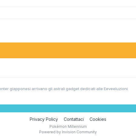
 la sua gallery)
tad
allery)
ter giapponesi arrivano gli astrali gadget dedicati alle Eeveeluzioni
Privacy Policy
Contattaci
Cookies
Pokémon Millennium
Powered by Invision Community
allo
@Alemat