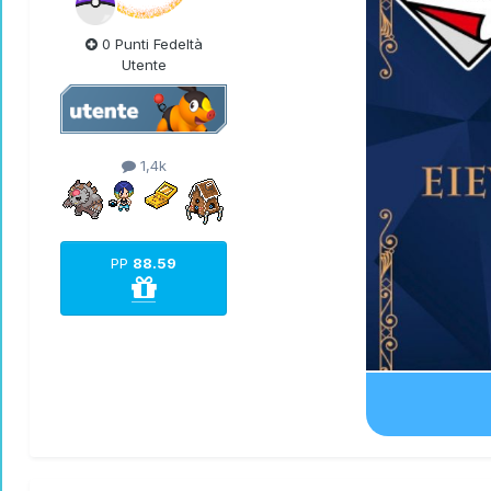
0 Punti Fedeltà
Utente
1,4k
PP
88.59