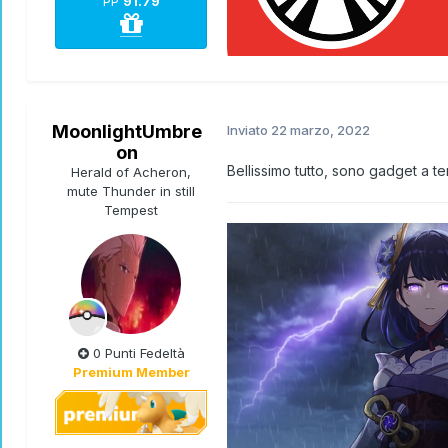
PP
91.79
MoonlightUmbre
Inviato
22 marzo, 2022
on
Bellissimo tutto, sono gadget a t
Herald of Acheron,
mute Thunder in still
Tempest
TEAM 0 RULES...J0IN THE P0KECL
0 Punti Fedeltà
Premium Member