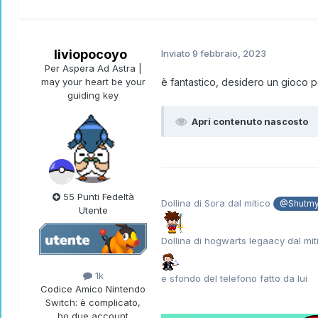
liviopocoyo
Inviato
9 febbraio, 2023
Per Aspera Ad Astra |
may your heart be your
è fantastico, desidero un gioco 
guiding key
Apri contenuto nascosto
55 Punti Fedeltà
Dollina di Sora dal mitico
@Shutmy
Utente
Dollina di hogwarts legaacy dal mi
1k
e sfondo del telefono fatto da lui
Codice Amico Nintendo
Switch:
è complicato,
ho due account