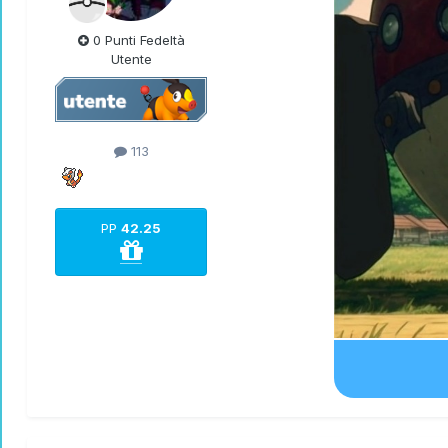
0 Punti Fedeltà
Utente
113
PP
42.25