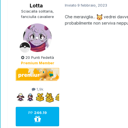
Lotta
Inviato
9 febbraio, 2023
Sciacalla solitaria,
fanciulla cavaliere
Che meraviglia...
vedrei davver
probabilmente non serviva neppu
20 Punti Fedeltà
Premium Member
1,9k
PP
246.19