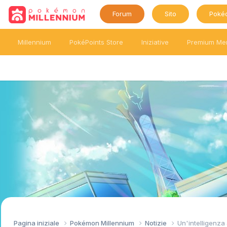
Forum
Sito
Poké
Millennium
PokéPoints Store
Iniziative
Premium Me
Pagina iniziale
Pokémon Millennium
Notizie
Un'intelligenza 