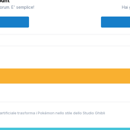
ount
orum. E' semplice!
Hai 
UB TEAM 0
m attivamente da soli 8 mesi...
diche, parlerò di un'altra cosetta
re: testo e musica
orno
IN ORA...DOVEVO RIMETTERLO XD
d
...ditemi perche si chiama cosi please XD
andBoy0
pal said
artificiale trasforma i Pokémon nello stile dello Studio Ghibli