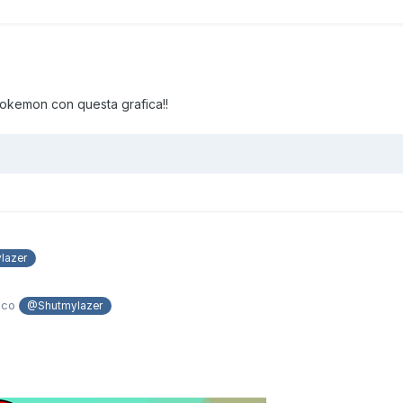
pokemon con questa grafica!!
lazer
tico
@Shutmylazer