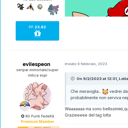
PP
23.82
evilespeon
Inviato
9 febbraio, 2023
senpai immortale/super
mitica espi
On 9/2/2023 at 12:31,
Lott
Che meraviglia...
vedrei dav
probabilmente non serviva ne
Waaaaaaa ma sono bellissimiiiii,q
Grazieeeee del tag lotta
80 Punti Fedeltà
Premium Member