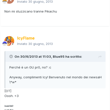
Inviato
30 giugno, 2013
Non mi stuzzicano tranne Pikachu
IcyFlame
Inviato
30 giugno, 2013
On 30/6/2013 at 11:03, Blue95 ha scritto:
Perché è un GU pr0, no? :c
Anyway, complimenti Icy! Benvenuto nel mondo dei newsaH
\*w*
[OT]
Oooh. <3
Vedi l'MP