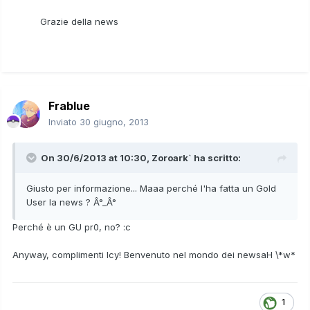
Grazie della news
Frablue
Inviato
30 giugno, 2013
On 30/6/2013 at 10:30, Zoroark` ha scritto:
Giusto per informazione... Maaa perché l'ha fatta un Gold
User la news ? Â°_Â°
Perché è un GU pr0, no? :c
Anyway, complimenti Icy! Benvenuto nel mondo dei newsaH \*w*
1