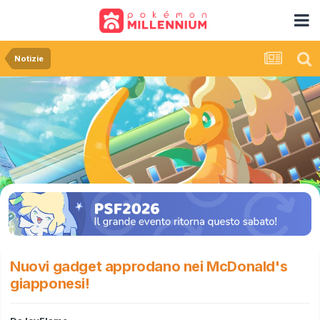
Notizie
Nuovi gadget approdano nei McDonald's
giapponesi!