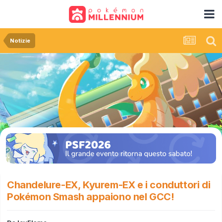
Notizie
Chandelure-EX, Kyurem-EX e i conduttori di
Pokémon Smash appaiono nel GCC!