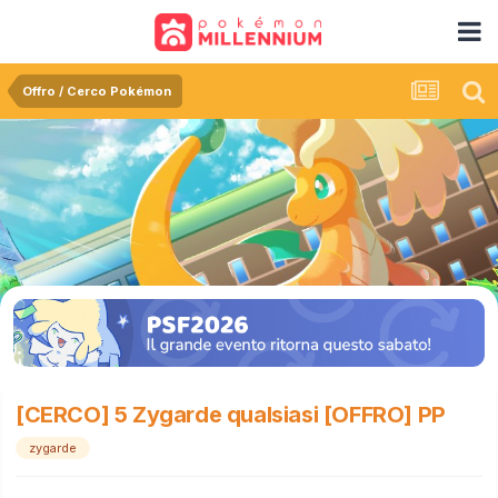
Offro / Cerco Pokémon
[CERCO] 5 Zygarde qualsiasi [OFFRO] PP
zygarde