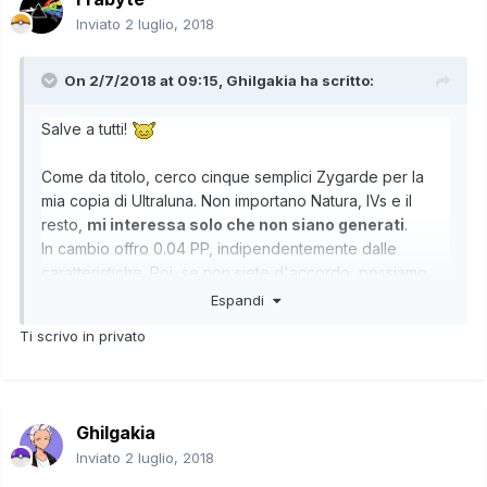
Inviato
2 luglio, 2018
On 2/7/2018 at 09:15,
Ghilgakia
ha scritto:
Salve a tutti!
Come da titolo, cerco cinque semplici Zygarde per la
mia copia di Ultraluna. Non importano Natura, IVs e il
resto,
mi interessa solo che non siano generati
.
In cambio offro 0.04 PP, indipendentemente dalle
caratteristiche. Poi, se non siete d'accordo, possiamo
sempre cambiare il prezzo in privato.
Espandi
Grazie in anticipo a tutti!
Ti scrivo in privato
Ghilgakia
Inviato
2 luglio, 2018