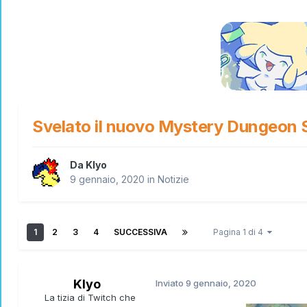
Svelato il nuovo Mystery Dungeon 
Da
Klyo
9 gennaio, 2020
in
Notizie
1
2
3
4
SUCCESSIVA
Pagina 1 di 4
Klyo
Inviato
9 gennaio, 2020
La tizia di Twitch che