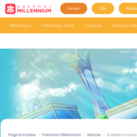
Forum
Sito
Poké
Millennium
PokéPoints Store
Iniziative
Premium Me
Pagina iniziale
Pokémon Millennium
Notizie
Svelato il nuo