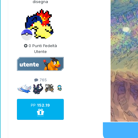
disegna
0 Punti Fedeltà
Utente
765
PP
152.19