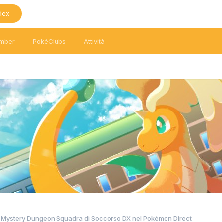
dex
mber
PokéClubs
Attività
vo Mystery Dungeon Squadra di Soccorso DX nel Pokémon Direct