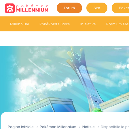
Forum
Sito
Poké
Millennium
PokéPoints Store
Iniziative
Premium Me
Pagina iniziale
Pokémon Millennium
Notizie
Disponibile la p