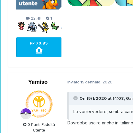
22,4k
1
PP
79.85
Yamiso
Inviato
15 gennaio, 2020
On 15/1/2020 at 14:08,
Ga
Lo vorrei vedere, sembra carin
Dovrebbe uscire anche in italiano
0 Punti Fedeltà
Utente