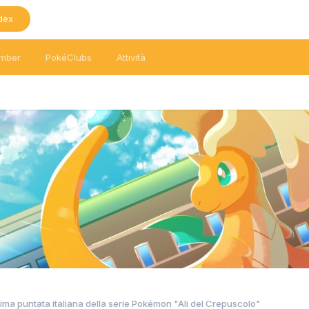
dex
mber
PokéClubs
Attività
rima puntata italiana della serie Pokémon "Ali del Crepuscolo"