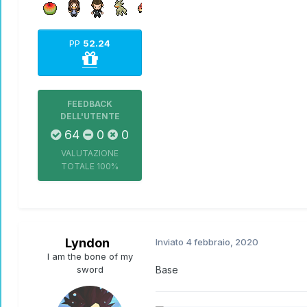
PP
52.24
FEEDBACK
DELL'UTENTE
64
0
0
VALUTAZIONE
TOTALE
100%
Lyndon
Inviato
4 febbraio, 2020
I am the bone of my
sword
Base