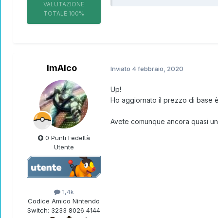
VALUTAZIONE
TOTALE
100%
ImAlco
Inviato
4 febbraio, 2020
Up!
Ho aggiornato il prezzo di base è
Avete comunque ancora quasi un
0 Punti Fedeltà
Utente
1,4k
Codice Amico Nintendo
Switch:
3233 8026 4144