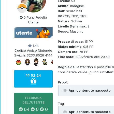
Livello:
59
Abilità:
Indagine
Ball:
Scuro ball
IV:
x/31/31/31/31/x
0 Punti Fedeltà
Natura:
Schiva
Utente
Livello Dynamax:
8
Sesso:
Maschio
Prezzo di base:
15 PP
1,4k
Rialzo minimo:
0,5 PP
Codice Amico Nintendo
Compra ora:
75 PP
Switch:
3233 8026 4144
Fine asta:
10/02/2020 alle 20:59
Regole dell’asta:
Non è possibile r
considerate valide (quindi un’offer
PP
52.24
Proof:
Apri contenuto nascosto
FEEDBACK
DELL'UTENTE
Tag
64
0
0
Apri contenuto nascosto