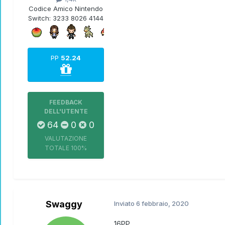
Codice Amico Nintendo
Switch:
3233 8026 4144
PP
52.24
FEEDBACK
DELL'UTENTE
64
0
0
VALUTAZIONE
TOTALE
100%
Swaggy
Inviato
6 febbraio, 2020
16PP