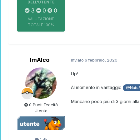
DELL'UTENTE
3
0
0
VALUTAZIONE
TOTALE
100%
ImAlco
Inviato
6 febbraio, 2020
Up!
Al momento in vantaggio
@NatuS
Mancano poco più di 3 giorni alla 
0 Punti Fedeltà
Utente
1,4k