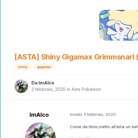
[ASTA] Shiny Gigamax Grimmsnarl (
shiny
gigamax
Da
ImAlco
3 febbraio, 2020
in
Aste Pokémon
ImAlco
Inviato
3 febbraio, 2020
Come da titolo,metto all’asta un be