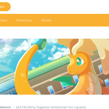
dex
mber
PokéClubs
Attività
Pokémon
[ASTA] Shiny Gigamax Grimmsnarl (no square)