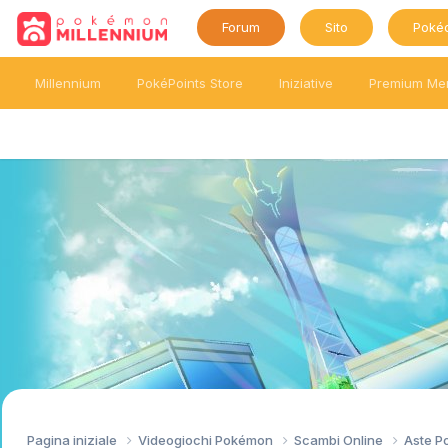
Forum
Sito
Poké
Millennium
PokéPoints Store
Iniziative
Premium Me
Pagina iniziale
Videogiochi Pokémon
Scambi Online
Aste 