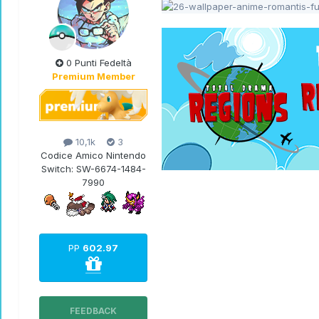
0 Punti Fedeltà
Premium Member
10,1k
3
Codice Amico Nintendo
Switch:
SW-6674-1484-
7990
PP
602.97
FEEDBACK