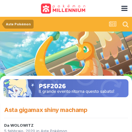
Aste Pokémon
Asta gigamax shiny machamp
Da
WOLOWITZ
5 febbraio, 2020
in
Aste Pokémon