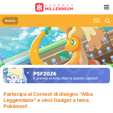
Notizie
Partecipa al Contest di disegno “Alba
Leggendaria” e vinci Gadget a tema
Pokémon!