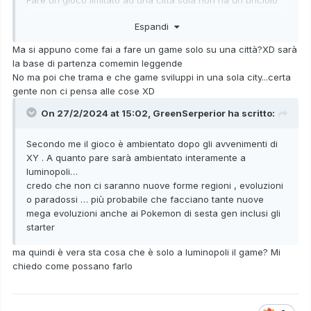
di senso, anche considerando il fatto che dovremo
Espandi
catturare un sacco di pokemon diversi.
Ma si appuno come fai a fare un game solo su una città?XD sarà
la base di partenza comemin leggende
No ma poi che trama e che game sviluppi in una sola city...certa
gente non ci pensa alle cose XD
On 27/2/2024 at 15:02,
GreenSerperior
ha scritto:
Secondo me il gioco è ambientato dopo gli avvenimenti di
XY . A quanto pare sarà ambientato interamente a
luminopoli…
credo che non ci saranno nuove forme regioni , evoluzioni
o paradossi … più probabile che facciano tante nuove
mega evoluzioni anche ai Pokemon di sesta gen inclusi gli
starter
ma quindi è vera sta cosa che è solo a luminopoli il game? Mi
chiedo come possano farlo