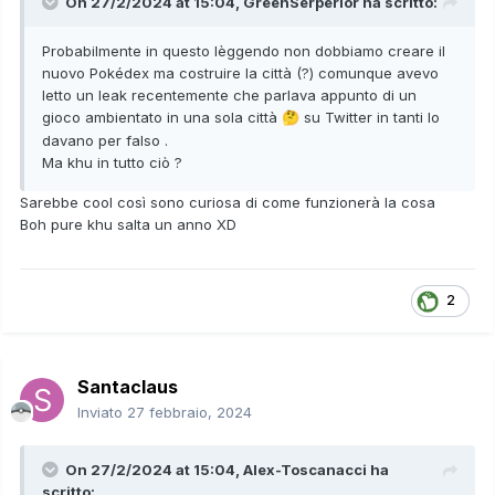
On 27/2/2024 at 15:04,
GreenSerperior
ha scritto:
Probabilmente in questo lèggendo non dobbiamo creare il
nuovo Pokédex ma costruire la città (?) comunque avevo
letto un leak recentemente che parlava appunto di un
gioco ambientato in una sola città
su Twitter in tanti lo
🤔
davano per falso .
Ma khu in tutto ciò ?
Sarebbe cool così sono curiosa di come funzionerà la cosa
Boh pure khu salta un anno XD
2
Santaclaus
Inviato
27 febbraio, 2024
On 27/2/2024 at 15:04,
Alex-Toscanacci
ha
scritto: