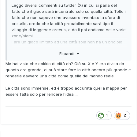
Leggo diversi commenti su twitter (X) in cui si parla del
fatto che il gioco sarà incentrato solo su quella città. Tolto il
fatto che non sapevo che avessero inventato la sfera di
cristallo, credo che la città probabilmente sarà tipo il
villaggio di leggende arceus, e da lì poi andiamo nelle varie
zone/biomi.
Fare un gioco limitato ad una città sola non ha un briciolo
di senso, anche considerando il fatto che dovremo
Espandi
catturare un sacco di pokemon diversi.
Ma hai visto che cokkio di città eh? Già su X e Y era divisa da
quanto era grande, ci può stare fare la città ancora più grande e
renderla davvero una città come quelle del mondo reale.
Le città sono immense, ed è troppo accurata quella mappa per
essere fatta solo per rendere l'idea.....
1
2