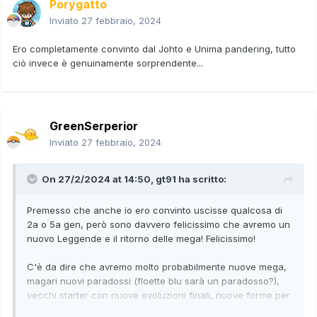
Porygatto
Inviato
27 febbraio, 2024
Ero completamente convinto dal Johto e Unima pandering, tutto
ciò invece è genuinamente sorprendente...
GreenSerperior
Inviato
27 febbraio, 2024
On 27/2/2024 at 14:50,
gt91
ha scritto:
Premesso che anche io ero convinto uscisse qualcosa di
2a o 5a gen, però sono davvero felicissimo che avremo un
nuovo Leggende e il ritorno delle mega! Felicissimo!
C'è da dire che avremo molto probabilmente nuove mega,
magari nuovi paradossi (floette blu sarà un paradosso?),
vecchi starter con nuove evoluzioni finali, nuove forme per
i leggendari di X/Y, nuova storia sul passato ecc.