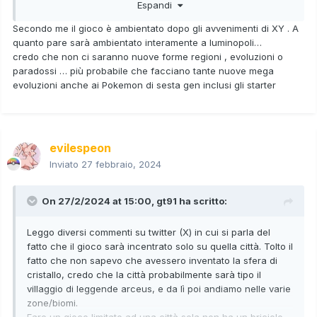
Espandi
Stracontento!!
Secondo me il gioco è ambientato dopo gli avvenimenti di XY . A
quanto pare sarà ambientato interamente a luminopoli…
credo che non ci saranno nuove forme regioni , evoluzioni o
paradossi … più probabile che facciano tante nuove mega
evoluzioni anche ai Pokemon di sesta gen inclusi gli starter
evilespeon
Inviato
27 febbraio, 2024
On 27/2/2024 at 15:00,
gt91
ha scritto:
Leggo diversi commenti su twitter (X) in cui si parla del
fatto che il gioco sarà incentrato solo su quella città. Tolto il
fatto che non sapevo che avessero inventato la sfera di
cristallo, credo che la città probabilmente sarà tipo il
villaggio di leggende arceus, e da lì poi andiamo nelle varie
zone/biomi.
Fare un gioco limitato ad una città sola non ha un briciolo