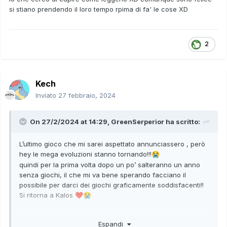
si stiano prendendo il loro tempo rpima di fa' le cose XD
2
Kech
Inviato
27 febbraio, 2024
On 27/2/2024 at 14:29,
GreenSerperior
ha scritto:
L’ultimo gioco che mi sarei aspettato annunciassero , però
hey le mega evoluzioni stanno tornando!!!
😭
quindi per la prima volta dopo un po’ salteranno un anno
senza giochi, il che mi va bene sperando facciano il
possibile per darci dei giochi graficamente soddisfacenti!!
Si ritorna a Kalos
❤️
😭
p.s. un minuto di silenzio per tutti coloro (me compreso )
Espandi
che volevamo i remake di quinta gen
🙏🏻