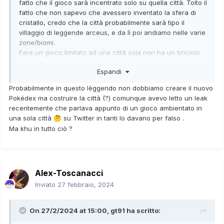
fatto che il gioco sarà incentrato solo su quella città. Tolto il
fatto che non sapevo che avessero inventato la sfera di
cristallo, credo che la città probabilmente sarà tipo il
villaggio di leggende arceus, e da lì poi andiamo nelle varie
zone/biomi.
Fare un gioco limitato ad una città sola non ha un briciolo
di senso, anche considerando il fatto che dovremo
Espandi
catturare un sacco di pokemon diversi.
Probabilmente in questo lèggendo non dobbiamo creare il nuovo
Pokédex ma costruire la città (?) comunque avevo letto un leak
recentemente che parlava appunto di un gioco ambientato in
una sola città
su Twitter in tanti lo davano per falso .
🤔
Ma khu in tutto ciò ?
Alex-Toscanacci
Inviato
27 febbraio, 2024
On 27/2/2024 at 15:00,
gt91
ha scritto: