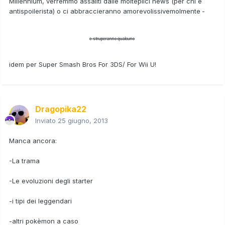
Millennium, verremmo assaliti dalle molteplici news (per chi è
antispoilerista) o ci abbraccieranno amorevolissivemolmente
e struperanno qualcuno
idem per Super Smash Bros For 3DS/ For Wii U!
Dragopika22
Inviato
25 giugno, 2013
Manca ancora:
-La trama
-Le evoluzioni degli starter
-i tipi dei leggendari
-altri pokèmon a caso