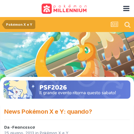
Pokémon X e Y
News Pokémon X e Y: quando?
Da
-Fяαncεscσ
25 giugno, 2013
in
Pokémon X e Y