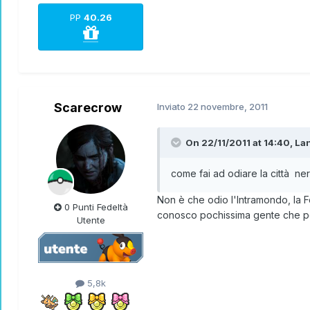
PP
40.26
Scarecrow
Inviato
22 novembre, 2011
On 22/11/2011 at 14:40, Lan
come fai ad odiare la città ner
Non è che odio l'Intramondo, la Fo
0 Punti Fedeltà
conosco pochissima gente che p
Utente
5,8k