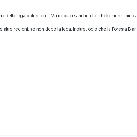
tema della lega pokemon.... Ma mi piace anche che i Pokemon si muov
altre regioni, se non dopo la lega. Inoltre, odio che la Foresta Bian