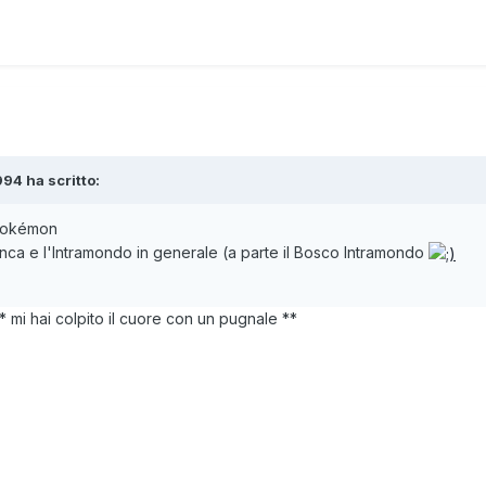
994 ha scritto:
 Pokémon
anca e l'Intramondo in generale (a parte il Bosco Intramondo
* mi hai colpito il cuore con un pugnale **