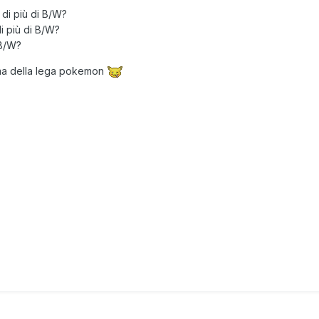
 di più di B/W?
i più di B/W?
 B/W?
ema della lega pokemon