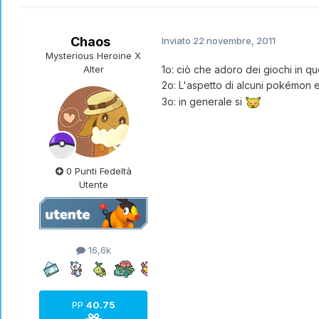
Chaos
Inviato
22 novembre, 2011
Mysterious Heroine X
Alter
1o: ciò che adoro dei giochi in que
2o: L'aspetto di alcuni pokémon 
3o: in generale si
0 Punti Fedeltà
Utente
16,6k
PP
40.75