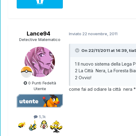
Lance94
Inviato
22 novembre, 2011
Detective Matematico
On 22/11/2011 at 14:39, tia
1 Il nuovo sistema della Lega
2 La Città Nera, La Foresta Bi
2 Ovvio!
0 Punti Fedeltà
Utente
come fai ad odiare la città nera *
5,1k