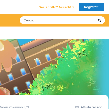
Registrati!
Sei iscritto? Accedi!
areri Pokémon B/N
Attività recenti