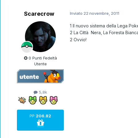
Scarecrow
Inviato
22 novembre, 2011
1 Il nuovo sistema della Lega Po
2 La Città Nera, La Foresta Bianc
2 Ovvio!
0 Punti Fedeltà
Utente
5,8k
PP
206.82