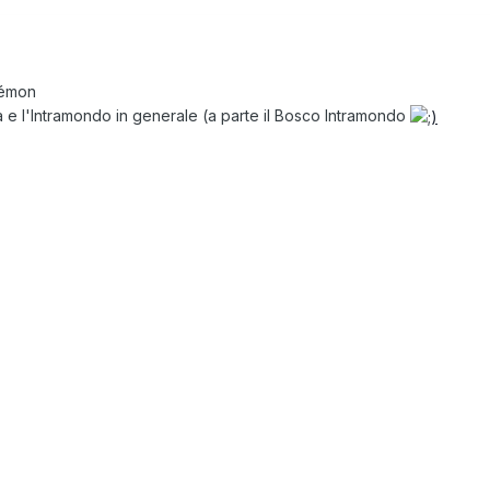
kémon
a e l'Intramondo in generale (a parte il Bosco Intramondo