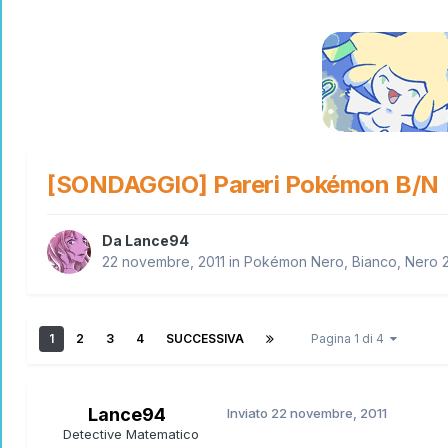
[SONDAGGIO] Pareri Pokémon B/N
Da
Lance94
22 novembre, 2011
in
Pokémon Nero, Bianco, Nero 2
1
2
3
4
SUCCESSIVA
Pagina 1 di 4
Lance94
Inviato
22 novembre, 2011
Detective Matematico