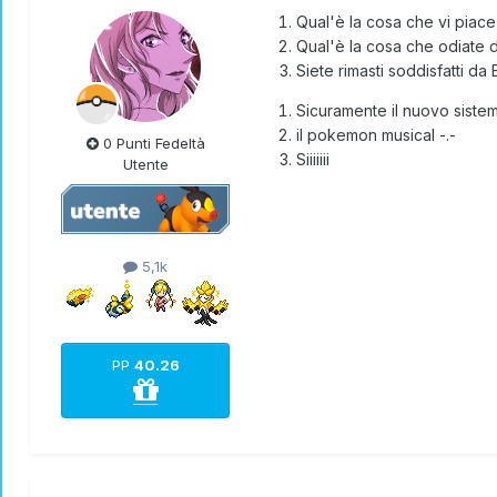
Qual'è la cosa che vi piace
Qual'è la cosa che odiate d
Siete rimasti soddisfatti da
Sicuramente il nuovo sist
il pokemon musical -.-
0 Punti Fedeltà
Siiiiiii
Utente
5,1k
PP
40.26