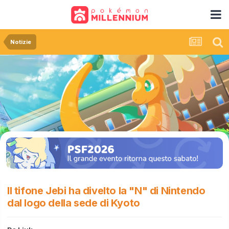
Notizie
Il tifone Jebi ha divelto la "N" di Nintendo
dal logo della sede di Kyoto