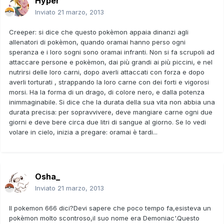
Hyper
Inviato
21 marzo, 2013
Creeper: si dice che questo pokèmon appaia dinanzi agli
allenatori di pokèmon, quando oramai hanno perso ogni
speranza e i loro sogni sono oramai infranti. Non si fa scrupoli ad
attaccare persone e pokèmon, dai più grandi ai più piccini, e nel
nutrirsi delle loro carni, dopo averli attaccati con forza e dopo
averli torturati , strappando la loro carne con dei forti e vigorosi
morsi. Ha la forma di un drago, di colore nero, e dalla potenza
inimmaginabile. Si dice che la durata della sua vita non abbia una
durata precisa: per sopravvivere, deve mangiare carne ogni due
giorni e deve bere circa due litri di sangue al giorno. Se lo vedi
volare in cielo, inizia a pregare: oramai è tardi...
Osha_
Inviato
21 marzo, 2013
Il pokemon 666 dici?Devi sapere che poco tempo fa,esisteva un
pokèmon molto scontroso,il suo nome era Demoniac'.Questo