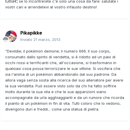
tuttiâ€¦ se lo incontrerete c'è solo una cosa da fare: salutate i
vostri cari e arrendetevi al vostro infausto destino!
Pikapikke
Inviato
21 marzo, 2013
"Devildie; il pokémon demone; il numero 666. Il suo corpo,
consumato dallo spirito di vendetta, si è ridotto ad un paio di
occhi rossi e terrificanti che, all'occasione, si trasformano in
qualsiasi cosa possa terrorizzare le sue vittime. Si vocifera che
sia l'anima di un pokémon abbandonato dal suo padrone. Da
allora vaga senza sosta alla ricerca del suo allenatore per avere
la sua vendetta. Può essere visto solo da chi ha fatto soffrire
molto durante la sua vita e che le sue apparizioni siano
accompagnate da urla agghiaggianti e da un rumore che ricorda
il pianto di un pokémon in fin di vita. Tutti coloro che lo vedono,
divengono duri e freddi... come una statua di pietra.