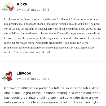
Vicky
Inviato
21 marzo, 2013
Lo chiamano Pokémon demone, o direttamente "Il Demonio". Il suo vero nome non si
può pronunciare. I pochi che l'hanno fatto hanno ricevuto una sua visita: lui li ha presi
con le sue dita ossute, li ha avvolte nel nero velo di cui è composto il suo corpo. Si dice
che egli divori l'anima di coloro che lo sfidano. Che ne distrugga le ossa, che ne dilani
le carni. Si dice che sia uno spirito che vaga in cerca di morte e distruzione. Lui ama la
morte, lui provoca la morte. Non potete pronunciare il suo nome. Io? Io l'ho
pronunciato. E sono pronta a morire. Posso intravedere il suo volto. Sento il suo
respiro. E la sua mano attorno al mio collo.
Eliwood
Inviato
21 marzo, 2013
Il pokèmon 666 tutti ne parlano e tutti ne sono terrorizati,si dice
che le sue lungha corna uccidano chiunque lo vede e che con i
suoi occhi bruci tutto e tutti ,le sue mani sono fatte delle anime
delle persone uccide e dissanguate da lui,non ha sentimenti,lui