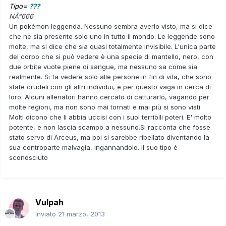
Tipo=
???
NÂ°666
Un pokémon leggenda. Nessuno sembra averlo visto, ma si dice
che ne sia presente solo uno in tutto il mondo. Le leggende sono
molte, ma si dice che sia quasi totalmente invisibile. L'unica parte
del corpo che si può vedere è una specie di mantello, nero, con
due orbite vuote piene di sangue, ma nessuno sa come sia
realmente. Si fa vedere solo alle persone in fin di vita, che sono
state crudeli con gli altri individui, e per questo vaga in cerca di
loro. Alcuni allenatori hanno cercato di catturarlo, vagando per
molte regioni, ma non sono mai tornati e mai più si sono visti.
Molti dicono che li abbia uccisi con i suoi terribili poteri. E' molto
potente, e non lascia scampo a nessuno.Si racconta che fosse
stato servo di Arceus, ma poi si sarebbe ribellato diventando la
sua controparte malvagia, ingannandolo. Il suo tipo è
sconosciuto
Vulpah
Inviato
21 marzo, 2013