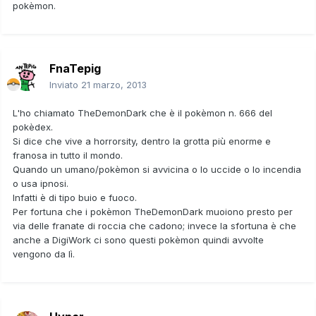
pokèmon.
FnaTepig
Inviato
21 marzo, 2013
L'ho chiamato TheDemonDark che è il pokèmon n. 666 del
pokèdex.
Si dice che vive a horrorsity, dentro la grotta più enorme e
franosa in tutto il mondo.
Quando un umano/pokèmon si avvicina o lo uccide o lo incendia
o usa ipnosi.
Infatti è di tipo buio e fuoco.
Per fortuna che i pokèmon TheDemonDark muoiono presto per
via delle franate di roccia che cadono; invece la sfortuna è che
anche a DigiWork ci sono questi pokèmon quindi avvolte
vengono da lì.