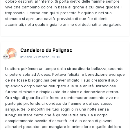
coloro destinati all'inferno. Si porta dietro delle fiamme sempre
vive che cambiano colore in base al girone a cui deve guidare il
trapassato. Il corpo con qui si presenta è equino e nel suo
stomaco si apre una cavità provvista di due file di denti
acuminati, nella quale ingoia le anime dei destinati al purgatorio.
Candeloro du Polignac
Inviato
21 marzo, 2013
Lucifon: pokèmon un tempo dalla straordinaria bellezza,secondo
di potere solo ad Arceus. Portava felicità e benedizione ovunque
ce ne fosse bisogno,ma per aver sfidato il suo creatore il suo
splendido corpo venne deturpato e le sue abilità miracolose
furono eliminate e rimpiazzate da dolore e dannazione eterna.
Ora vige di guardia all'inferno e contemporaneamente vive nel
punto più profondo,circondato da fiamme e dal suo stesso
sangue. Se lo incontri nei tuoi sogni o in una notte senza
luna,puoi stare certo che è giunta la tua ora. Ha il corpo
completamente avvolto d'oscurità ed è in cerca di giovani
allenatori peccatori per mangiare le anime loro e quelle dei loro