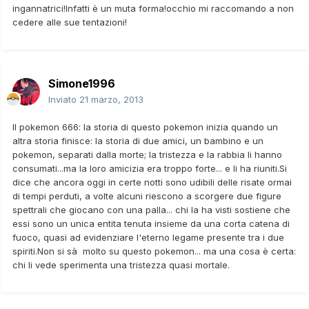
ingannatrici!Infatti è un muta forma!occhio mi raccomando a non
cedere alle sue tentazioni!
Simone1996
Inviato
21 marzo, 2013
Il pokemon 666: la storia di questo pokemon inizia quando un
altra storia finisce: la storia di due amici, un bambino e un
pokemon, separati dalla morte; la tristezza e la rabbia li hanno
consumati...ma la loro amicizia era troppo forte... e li ha riuniti.Si
dice che ancora oggi in certe notti sono udibili delle risate ormai
di tempi perduti, a volte alcuni riescono a scorgere due figure
spettrali che giocano con una palla... chi la ha visti sostiene che
essi sono un unica entita tenuta insieme da una corta catena di
fuoco, quasi ad evidenziare l'eterno legame presente tra i due
spiriti.Non si sà molto su questo pokemon... ma una cosa è certa:
chi li vede sperimenta una tristezza quasi mortale.