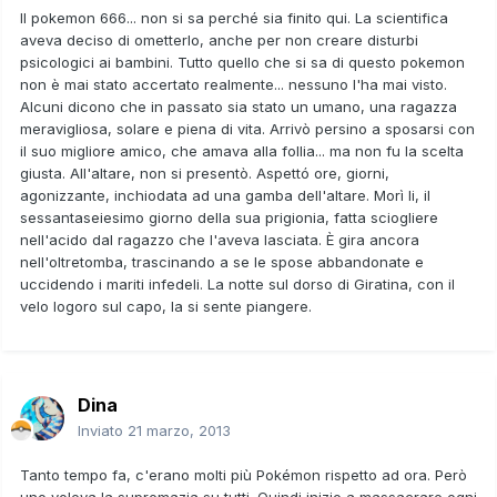
Il pokemon 666... non si sa perché sia finito qui. La scientifica
aveva deciso di ometterlo, anche per non creare disturbi
psicologici ai bambini. Tutto quello che si sa di questo pokemon
non è mai stato accertato realmente... nessuno l'ha mai visto.
Alcuni dicono che in passato sia stato un umano, una ragazza
meravigliosa, solare e piena di vita. Arrivò persino a sposarsi con
il suo migliore amico, che amava alla follia... ma non fu la scelta
giusta. All'altare, non si presentò. Aspettó ore, giorni,
agonizzante, inchiodata ad una gamba dell'altare. Morì li, il
sessantaseiesimo giorno della sua prigionia, fatta sciogliere
nell'acido dal ragazzo che l'aveva lasciata. È gira ancora
nell'oltretomba, trascinando a se le spose abbandonate e
uccidendo i mariti infedeli. La notte sul dorso di Giratina, con il
velo logoro sul capo, la si sente piangere.
Dina
Inviato
21 marzo, 2013
Tanto tempo fa, c'erano molti più Pokémon rispetto ad ora. Però
uno voleva la supremazia su tutti. Quindi inizio a massacrare ogni