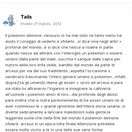
Tails
Inviato
21 marzo, 2013
Il pokemon demone...nessuno lo ha mai visto ne tanto meno ha
avuto il coraggio di vederlo e sfidarlo....si dice viva negli antri +
profondi del mondo...e si dice che riesca a risalire in parte
quando riesce ad attirare con l'imbroglio un pokemon o essere
umano dalla parte del male...succhia il sangue dalle capre per
nutrirsi della loro linfa vitale...bandito dal mondo da parte di
arceus per via del suo tradimento...aspetta l'occasione x
vendicarsi trascinando l'intero genere umano e pokemon....infatti
dispreZza gli umani(li ritiene gli esseri + vicini ad arceus e pare
sia stato lui attraverso l'inganno a insegnare la cattiveria
all'uomo)e i pokemon amici di loro....dal profondo degli abissi
pare inoltra che si nutra perennemente di tre esseri umani rei di
aver commesso le + grandi ignominie dell'intera storia umana...si
diverte sadicamente a lanciare maledizioni sulla gente.la
leggenda vuole che nella fine del mondo il pokemon demone
sfiderà arceus in un epica lotta finale.Attenzione potrebbe
essere molto vicino a te in una delle sue varie forme