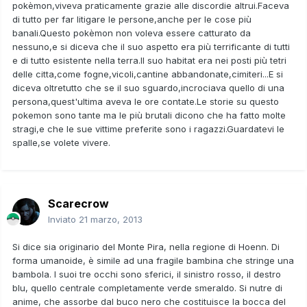
pokèmon,viveva praticamente grazie alle discordie altrui.Faceva
di tutto per far litigare le persone,anche per le cose più
banali.Questo pokèmon non voleva essere catturato da
nessuno,e si diceva che il suo aspetto era più terrificante di tutti
e di tutto esistente nella terra.Il suo habitat era nei posti più tetri
delle citta,come fogne,vicoli,cantine abbandonate,cimiteri...E si
diceva oltretutto che se il suo sguardo,incrociava quello di una
persona,quest'ultima aveva le ore contate.Le storie su questo
pokemon sono tante ma le più brutali dicono che ha fatto molte
stragi,e che le sue vittime preferite sono i ragazzi.Guardatevi le
spalle,se volete vivere.
Scarecrow
Inviato
21 marzo, 2013
Si dice sia originario del Monte Pira, nella regione di Hoenn. Di
forma umanoide, è simile ad una fragile bambina che stringe una
bambola. I suoi tre occhi sono sferici, il sinistro rosso, il destro
blu, quello centrale completamente verde smeraldo. Si nutre di
anime, che assorbe dal buco nero che costituisce la bocca del