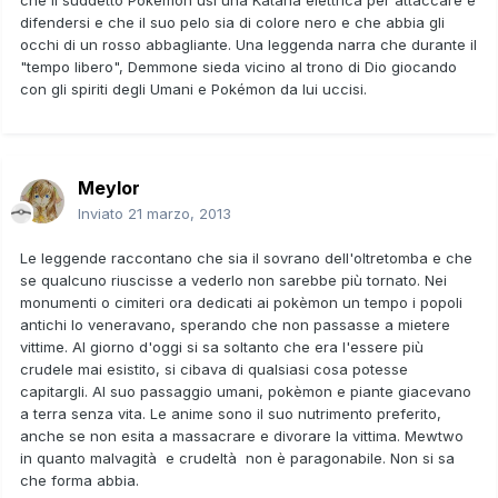
difendersi e che il suo pelo sia di colore nero e che abbia gli
occhi di un rosso abbagliante. Una leggenda narra che durante il
"tempo libero", Demmone sieda vicino al trono di Dio giocando
con gli spiriti degli Umani e Pokémon da lui uccisi.
Meylor
Inviato
21 marzo, 2013
Le leggende raccontano che sia il sovrano dell'oltretomba e che
se qualcuno riuscisse a vederlo non sarebbe più tornato. Nei
monumenti o cimiteri ora dedicati ai pokèmon un tempo i popoli
antichi lo veneravano, sperando che non passasse a mietere
vittime. Al giorno d'oggi si sa soltanto che era l'essere più
crudele mai esistito, si cibava di qualsiasi cosa potesse
capitargli. Al suo passaggio umani, pokèmon e piante giacevano
a terra senza vita. Le anime sono il suo nutrimento preferito,
anche se non esita a massacrare e divorare la vittima. Mewtwo
in quanto malvagità e crudeltà non è paragonabile. Non si sa
che forma abbia.