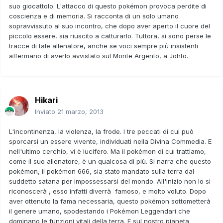
suo giocattolo. L'attacco di questo pokémon provoca perdite di
coscienza e di memoria. Si racconta di un solo umano
sopravvissuto al suo incontro, che dopo aver aperto il cuore del
piccolo essere, sia riuscito a catturarlo. Tuttora, si sono perse le
tracce di tale allenatore, anche se voci sempre più insistenti
affermano di averlo avvistato sul Monte Argento, a Johto.
Hikari
Inviato
21 marzo, 2013
L'incontinenza, la violenza, la frode. I tre peccati di cui può
sporcarsi un essere vivente, individuati nella Divina Commedia. E
nell'ultimo cerchio, vi è lucifero. Ma il pokémon di cui trattiamo,
come il suo allenatore, è un qualcosa di più. Si narra che questo
pokémon, il pokémon 666, sia stato mandato sulla terra dal
suddetto satana per impossessarsi del mondo. All'inizio non lo si
riconoscerà , esso infatti diverrà famoso, e molto voluto. Dopo
aver ottenuto la fama necessaria, questo pokémon sottometterà
il genere umano, spodestando i Pokémon Leggendari che
dominano le funzioni vitali della terra. E sul nostro pianeta