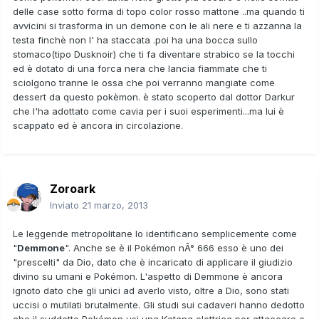
delle case sotto forma di topo color rosso mattone ..ma quando ti
avvicini si trasforma in un demone con le ali nere e ti azzanna la
testa finchè non l' ha staccata .poi ha una bocca sullo
stomaco(tipo Dusknoir) che ti fa diventare strabico se la tocchi
ed è dotato di una forca nera che lancia fiammate che ti
sciolgono tranne le ossa che poi verranno mangiate come
dessert da questo pokèmon. è stato scoperto dal dottor Darkur
che l'ha adottato come cavia per i suoi esperimenti...ma lui è
scappato ed è ancora in circolazione.
Zoroark
Inviato
21 marzo, 2013
Le leggende metropolitane lo identificano semplicemente come
"
Demmone
". Anche se è il Pokémon nÂ° 666 esso è uno dei
"prescelti" da Dio, dato che è incaricato di applicare il giudizio
divino su umani e Pokémon. L'aspetto di Demmone è ancora
ignoto dato che gli unici ad averlo visto, oltre a Dio, sono stati
uccisi o mutilati brutalmente. Gli studi sui cadaveri hanno dedotto
che il suddetto Pokémon usi una Katana elettrica per attaccare e