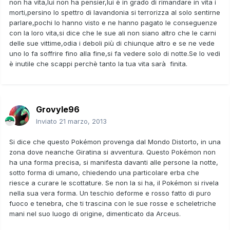
non ha vita,lui non ha pensier,lui è in grado di rimandare in vita i
morti,persino lo spettro di lavandonia si terrorizza al solo sentirne
parlare,pochi lo hanno visto e ne hanno pagato le conseguenze
con la loro vita,si dice che le sue ali non siano altro che le carni
delle sue vittime,odia i deboli più di chiunque altro e se ne vede
uno lo fa soffrire fino alla fine,si fa vedere solo di notte.Se lo vedi
è inutile che scappi perchè tanto la tua vita sarà finita.
Grovyle96
Inviato
21 marzo, 2013
Si dice che questo Pokémon provenga dal Mondo Distorto, in una
zona dove neanche Giratina si avventura. Questo Pokémon non
ha una forma precisa, si manifesta davanti alle persone la notte,
sotto forma di umano, chiedendo una particolare erba che
riesce a curare le scottature. Se non la si ha, il Pokémon si rivela
nella sua vera forma. Un teschio deforme e rosso fatto di puro
fuoco e tenebra, che ti trascina con le sue rosse e scheletriche
mani nel suo luogo di origine, dimenticato da Arceus.