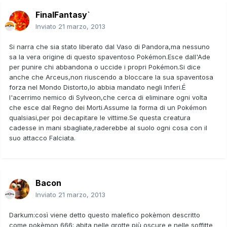
FinalFantasy`
Inviato
21 marzo, 2013
Si narra che sia stato liberato dal Vaso di Pandora,ma nessuno
sa la vera origine di questo spaventoso Pokémon.Esce dall'Ade
per punire chi abbandona o uccide i propri Pokémon.Si dice
anche che Arceus,non riuscendo a bloccare la sua spaventosa
forza nel Mondo Distorto,lo abbia mandato negli Inferi.É
l'acerrimo nemico di Sylveon,che cerca di eliminare ogni volta
che esce dal Regno dei Morti.Assume la forma di un Pokémon
qualsiasi,per poi decapitare le vittime.Se questa creatura
cadesse in mani sbagliate,raderebbe al suolo ogni cosa con il
suo attacco Falciata.
Bacon
Inviato
21 marzo, 2013
Darkum:così viene detto questo malefico pokèmon descritto
come pokèmon 666: abita nelle grotte più oscure e nelle soffitte