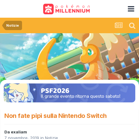
Notizie
Non fate pipì sulla Nintendo Switch
Da
exaliam
7 novembre, 2019
in
Notizie