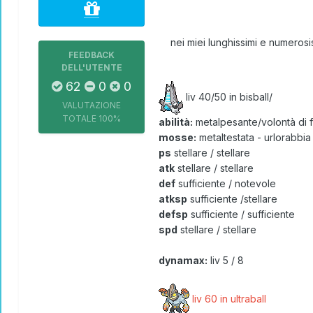
nei miei lunghissimi e numeros
FEEDBACK
DELL'UTENTE
62
0
0
liv 40/50 in bisball/
VALUTAZIONE
TOTALE
100%
abilità:
metalpesante/volontà di 
mosse:
metaltestata - urlorabbia
ps
stellare / stellare
atk
stellare / stellare
def
sufficiente / notevole
atksp
sufficiente /stellare
defsp
sufficiente / sufficiente
spd
stellare / stellare
dynamax:
liv 5 / 8
liv 60 in ultraball