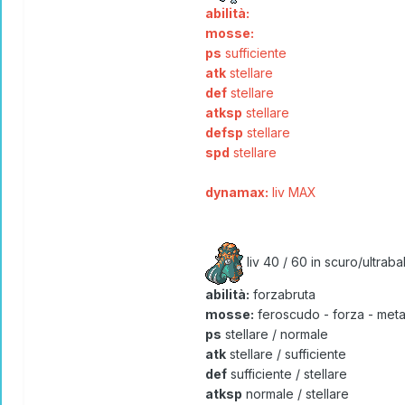
abilità:
mosse:
ps
sufficiente
atk
stellare
def
stellare
atksp
stellare
defsp
stellare
spd
stellare
dynamax:
liv MAX
liv 40 / 60 in scuro/ultrabal
abilità:
forzabruta
mosse:
feroscudo - forza - metal
ps
stellare / normale
atk
stellare / sufficiente
def
sufficiente / stellare
atksp
normale / stellare