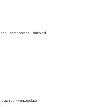
ugno - semebomba - batipiedi
 psichico - ventogelato
te