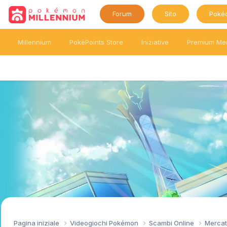
Forum
Sito
Poké
Millennium
PokéPoints Store
Iniziative
Premium Me
Pagina iniziale
Videogiochi Pokémon
Scambi Online
Mercat