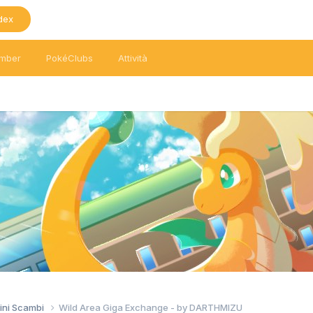
dex
mber
PokéClubs
Attività
ini Scambi
Wild Area Giga Exchange - by DARTHMIZU