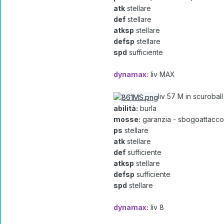
atk
stellare
def
stellare
atksp
stellare
defsp
stellare
spd
sufficiente
dynamax:
liv MAX
liv 57 M in scuroball
abilità:
burla
mosse:
garanzia - sbogoattacco -
ps
stellare
atk
stellare
def
sufficiente
atksp
stellare
defsp
sufficiente
spd
stellare
dynamax:
liv 8