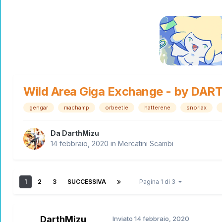
Wild Area Giga Exchange - by DA
gengar
machamp
orbeetle
hatterene
snorlax
Da
DarthMizu
14 febbraio, 2020
in
Mercatini Scambi
1
2
3
SUCCESSIVA
Pagina 1 di 3
DarthMizu
Inviato
14 febbraio, 2020