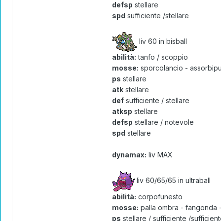
defsp
stellare
spd
sufficiente /stellare
liv 60 in bisball
abilità:
tanfo / scoppio
mosse:
sporcolancio - assorbip
ps
stellare
atk
stellare
def
sufficiente / stellare
atksp
stellare
defsp
stellare / notevole
spd
stellare
dynamax:
liv MAX
liv 60/65/65 in ultraball
abilità:
corpofunesto
mosse:
palla ombra - fangonda -
ps
stellare / sufficiente /sufficien