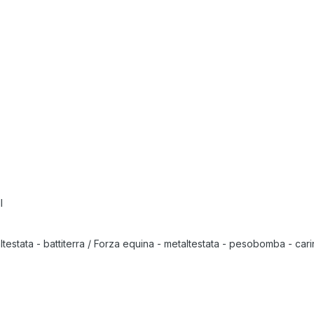
l
testata - battiterra / Forza equina - metaltestata - pesobomba - cari