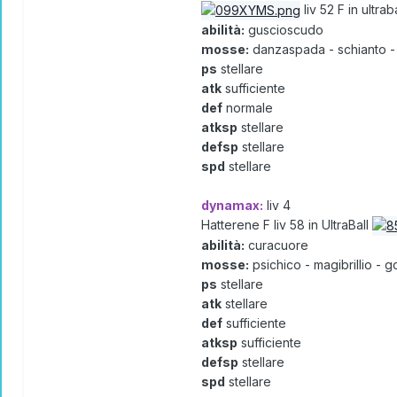
liv 52 F in ultraba
abilità:
guscioscudo
mosse:
danzaspada - schianto -
ps
stellare
atk
sufficiente
def
normale
atksp
stellare
defsp
stellare
spd
stellare
dynamax:
liv 4
Hatterene F liv 58 in UltraBall
abilità:
curacuore
mosse:
psichico - magibrillio - 
ps
stellare
atk
stellare
def
sufficiente
atksp
sufficiente
defsp
stellare
spd
stellare