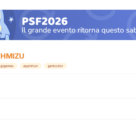
RTHMIZU
gigamax
appletun
garbodor