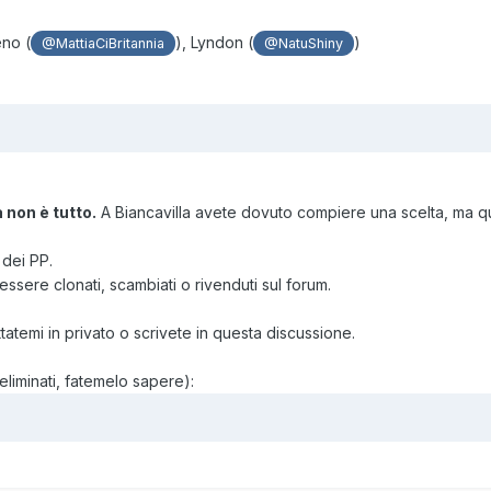
eno (
), Lyndon (
)
@MattiaCiBritannia
@NatuShiny
 non è tutto.
A Biancavilla avete dovuto compiere una scelta, ma qu
 dei PP.
ssere clonati, scambiati o rivenduti sul forum.
tatemi in privato o scrivete in questa discussione.
eliminati, fatemelo sapere):