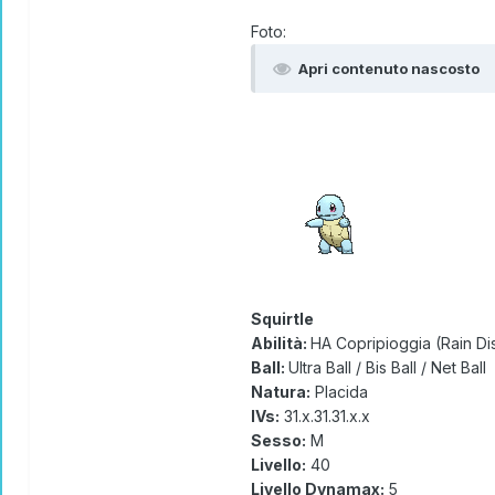
Foto:
Apri contenuto nascosto
Squirtle
Abilità:
HA Copripioggia (Rain Di
Ball:
Ultra Ball / Bis Ball / Net Ball
Natura:
Placida
IVs:
31.x.31.31.x.x
Sesso:
M
Livello:
40
Livello Dynamax:
5