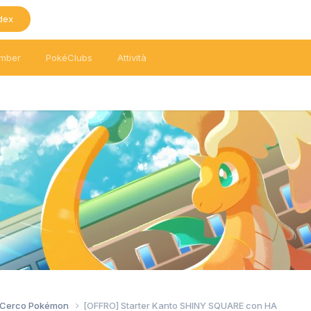
dex
mber
PokéClubs
Attività
/ Cerco Pokémon
[OFFRO] Starter Kanto SHINY SQUARE con HA