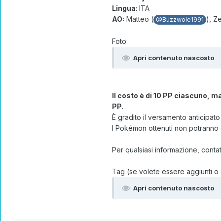
Lingua:
ITA
AO:
Matteo (
), Z
@Buzzwole1991
Foto:
Apri contenuto nascosto
Il costo è di 10 PP ciascuno, ma
PP
.
È gradito il versamento anticipato
I Pokémon ottenuti non potranno e
Per qualsiasi informazione, contat
Tag (se volete essere aggiunti o 
Apri contenuto nascosto