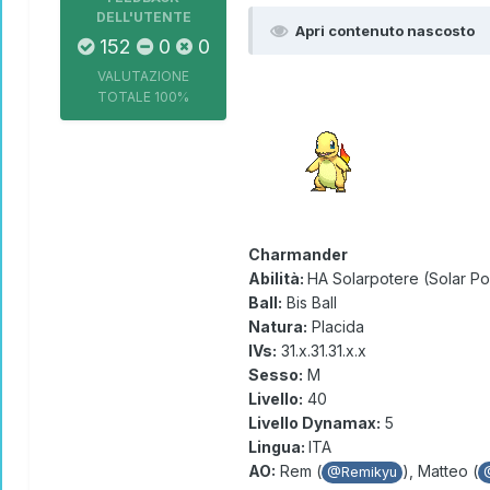
DELL'UTENTE
Apri contenuto nascosto
152
0
0
VALUTAZIONE
TOTALE
100%
Charmander
Abilità:
HA Solarpotere (Solar P
Ball:
Bis Ball
Natura:
Placida
IVs:
31.x.31.31.x.x
Sesso:
M
Livello:
40
Livello Dynamax:
5
Lingua:
ITA
AO:
Rem (
), Matteo (
@Remikyu