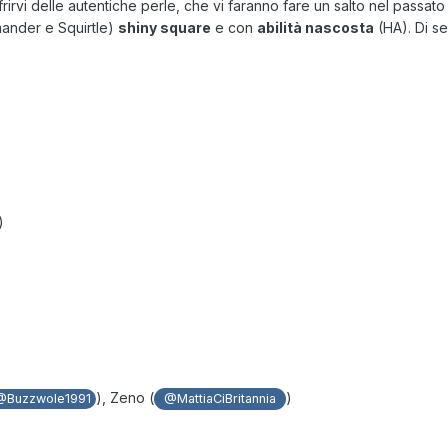
ffrirvi delle autentiche perle, che vi faranno fare un salto nel passa
mander e Squirtle)
shiny square
e con
abilità nascosta
(HA). Di se
)
), Zeno (
)
@Buzzwole1991
@MattiaCiBritannia