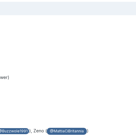
ower)
), Zeno (
)
@Buzzwole1991
@MattiaCiBritannia