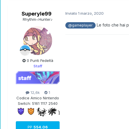
Superyle99
Inviato
1 marzo, 2020
Rhythm~Hunter♪
Le foto che hai 
@gameplayer
0 Punti Fedeltà
Staff
12,6k
1
Codice Amico Nintendo
Switch:
5161 1117 2540
PP
554.06