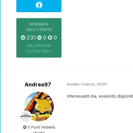
FEEDBACK
DELL'UTENTE
231
0
0
VALUTAZIONE
TOTALE
100%
Andrea97
Inviato
1 marzo, 2020
Interessanti ma, essendo disponibi
0 Punti Fedeltà
Utente