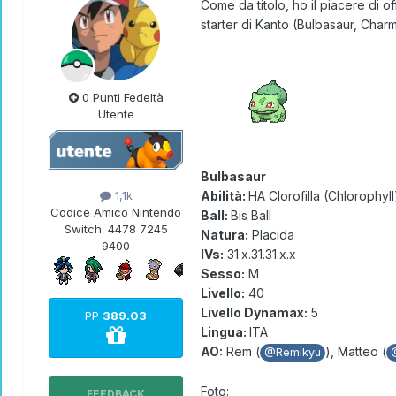
Come da titolo, ho il piacere di o
starter di Kanto (Bulbasaur, Char
0 Punti Fedeltà
Utente
Bulbasaur
1,1k
Abilità:
HA Clorofilla (Chlorophyll
Codice Amico Nintendo
Ball:
Bis Ball
Switch:
4478 7245
Natura:
Placida
9400
IVs:
31.x.31.31.x.x
Sesso:
M
Livello:
40
Livello Dynamax:
5
PP
389.03
Lingua:
ITA
AO:
Rem (
), Matteo (
@Remikyu
Foto:
FEEDBACK