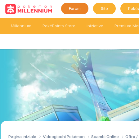
Forum
Sito
Poké
Millennium
PokéPoints Store
Iniziative
Premium Me
Pagina iniziale
Videogiochi Pokémon
Scambi Online
Offro 