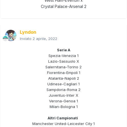
West Ham-Everton x
Crystal Palace-Arsenal 2
Lyndon
Inviato
2 aprile, 2022
Serie
A
Spezia-Venezia 1
Lazio-Sassuolo X
Salernitana-Torino 2
Fiorentina-Empoli 1
Atalanta-Napoli 2
Udinese-Cagliari 1
Sampdoria-Roma 2
Juventus-Inter X
Verona-Genoa 1
Milan-Bologna 1
Altri Campionati
Manchester United-Leicester City 1