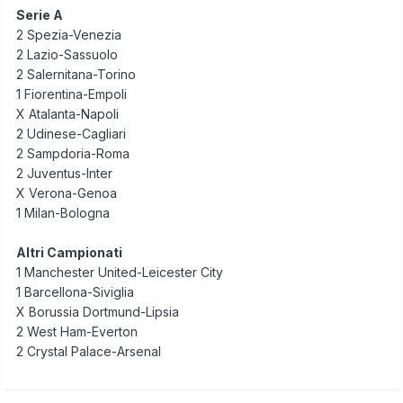
Serie A
2 Spezia-Venezia
2 Lazio-Sassuolo
2 Salernitana-Torino
1 Fiorentina-Empoli
X Atalanta-Napoli
2 Udinese-Cagliari
2 Sampdoria-Roma
2 Juventus-Inter
X Verona-Genoa
1 Milan-Bologna
Altri Campionati
1 Manchester United-Leicester City
1 Barcellona-Siviglia
X Borussia Dortmund-Lipsia
2 West Ham-Everton
2 Crystal Palace-Arsenal