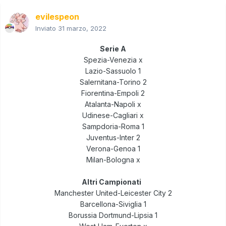
evilespeon
Inviato
31 marzo, 2022
Serie
A
Spezia-Venezia x
Lazio-Sassuolo 1
Salernitana-Torino 2
Fiorentina-Empoli 2
Atalanta-Napoli x
Udinese-Cagliari x
Sampdoria-Roma 1
Juventus-Inter 2
Verona-Genoa 1
Milan-Bologna x
Altri Campionati
Manchester United-Leicester City 2
Barcellona-Siviglia 1
Borussia Dortmund-Lipsia 1