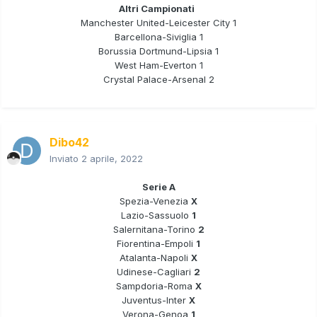
Altri Campionati
Manchester United-Leicester City 1
Barcellona-Siviglia 1
Borussia Dortmund-Lipsia 1
West Ham-Everton 1
Crystal Palace-Arsenal 2
Dibo42
Inviato
2 aprile, 2022
Serie A
Spezia-Venezia
X
Lazio-Sassuolo
1
Salernitana-Torino
2
Fiorentina-Empoli
1
Atalanta-Napoli
X
Udinese-Cagliari
2
Sampdoria-Roma
X
Juventus-Inter
X
Verona-Genoa
1