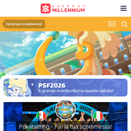
Fai la tua scommessa!
Pokébetting - Fai la tua scommessa!