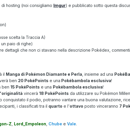
o di hosting (noi consigliamo
Imgur
) e pubblicato sotto questa disc
mon)
osse scelta la Traccia A)
un paio di righe)
e dettagli che non ci stavano nella descrizione Pokédex, commenti p
à il
Manga di Pokémon Diamante e Perla
, insieme ad una
PokéBa
ceverà ben
20 PokéPoints
e una
Pokébambola esclusiva
!
rà ben
15 PokéPoints
e una
Pokébambola esclusiva
!
'originalità
vincerà
18 PokéPoints
da utilizzare su Pokémon Millen
 conquistato il podio, potranno vantare una buona valutazione, ri
panti, i classificati tra il
quarto
e l'
ottavo
posto vinceranno
7 Po
gon-Z
,
Lord_Empoleon
,
Chube
e
Vale
.