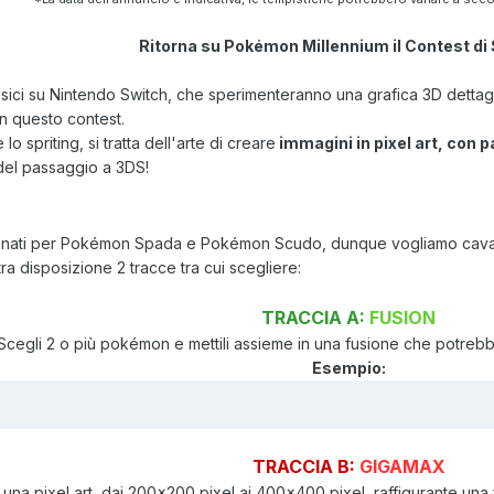
Ritorna su Pokémon Millennium il Contest di 
lassici su Nintendo Switch, che sperimenteranno una grafica 3D dett
on questo contest.
o spriting, si tratta dell'arte di creare
immagini in pixel art, con pa
el passaggio a 3DS!
ozionati per Pokémon Spada e Pokémon Scudo, dunque vogliamo cava
a disposizione 2 tracce tra cui scegliere:
TRACCIA A:
FUSION
Scegli 2 o più pokémon e mettili assieme in una fusione che potrebbe
Esempio:
TRACCIA B:
GIGAMAX
una pixel art, dai 200x200 pixel ai 400x400 pixel, raffigurante una