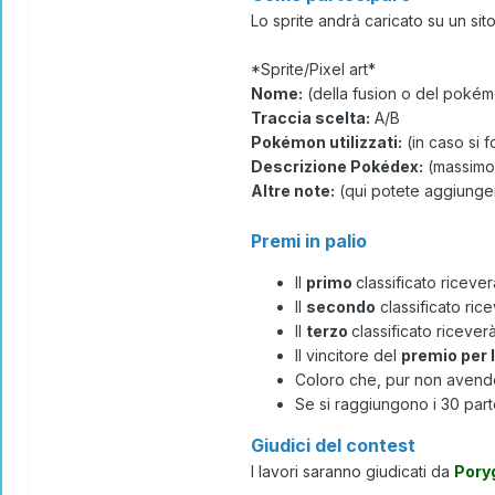
Lo sprite andrà caricato su un sit
*Sprite/Pixel art*
Nome:
(della fusion o del poké
Traccia scelta:
A/B
Pokémon utilizzati:
(in caso si f
Descrizione Pokédex:
(massimo 
Altre note:
(qui potete aggiunger
Premi in palio
Il
primo
classificato ricever
Il
secondo
classificato ri
Il
terzo
classificato riceve
Il vincitore del
premio per l
Coloro che, pur non avendo
Se si raggiungono i 30 parteci
Giudici del contest
I lavori saranno giudicati da
Pory