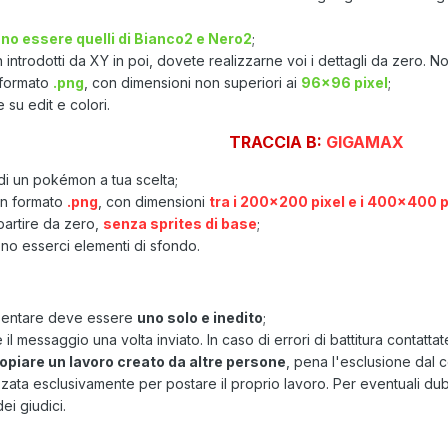
nno essere quelli di Bianco2 e Nero2
;
ntrodotti da XY in poi, dovete realizzarne voi i dettagli da zero. Non 
 formato
.png
, con dimensioni non superiori ai
96x96 pixel
;
 su edit e colori.
TRACCIA B:
GIGAMAX
di un pokémon a tua scelta;
in formato
.png
, con dimensioni
tra i 200x200 pixel e i 400x400 p
partire da zero,
senza sprites di base
;
o esserci elementi di sfondo.
resentare deve essere
uno solo e inedito
;
 messaggio una volta inviato. In caso di errori di battitura contattat
opiare un lavoro creato da altre persone
, pena l'esclusione dal c
zzata esclusivamente per postare il proprio lavoro. Per eventuali dubb
i giudici.