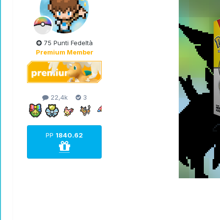
75 Punti Fedeltà
Premium Member
22,4k
3
PP
1840.62