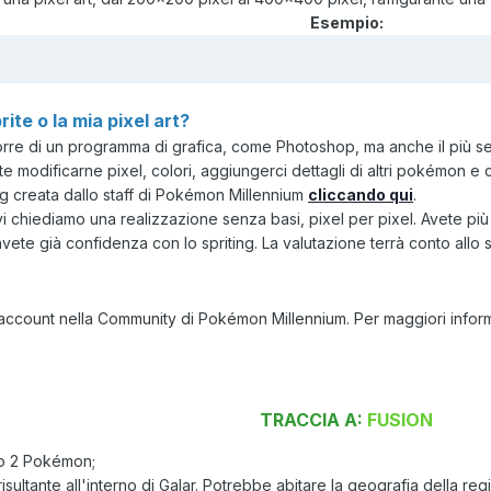
Esempio:
ite o la mia pixel art?
porre di un programma di grafica, come Photoshop, ma anche il più 
 modificarne pixel, colori, aggiungerci dettagli di altri pokémon e cr
ing creata dallo staff di Pokémon Millennium
cliccando qui
.
vi chiediamo una realizzazione senza basi, pixel per pixel. Avete più l
avete già confidenza con lo spriting. La valutazione terrà conto allo
account nella Community di Pokémon Millennium. Per maggiori infor
TRACCIA A:
FUSION
no 2 Pokémon;
sultante all'interno di Galar. Potrebbe abitare la geografia della regio