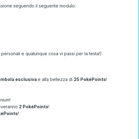
ussione seguendo il seguente modulo:
ersonali e qualunque cosa vi passi per la testa!)
mbola esclusiva
e alla bellezza di
25 PokéPoints
!
nium!
ceveranno
2 PokéPoints
!
kéPoints
!