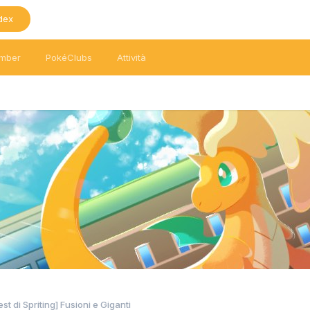
dex
mber
PokéClubs
Attività
st di Spriting] Fusioni e Giganti