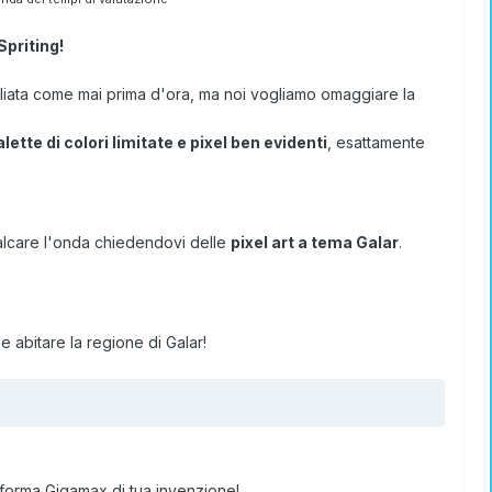
Spriting!
agliata come mai prima d'ora, ma noi vogliamo omaggiare la
lette di colori limitate e pixel ben evidenti
, esattamente
lcare l'onda chiedendovi delle
pixel art a tema Galar
.
 abitare la regione di Galar!
 forma Gigamax di tua invenzione!