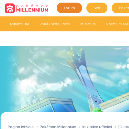
Forum
Sito
Poké
Millennium
PokéPoints Store
Iniziative
Premium Me
Pagina iniziale
Pokémon Millennium
Iniziative ufficiali
[Conte