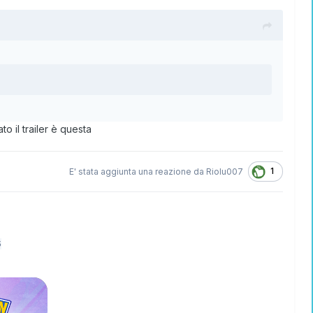
o il trailer è questa
1
E' stata aggiunta una reazione da
Riolu007