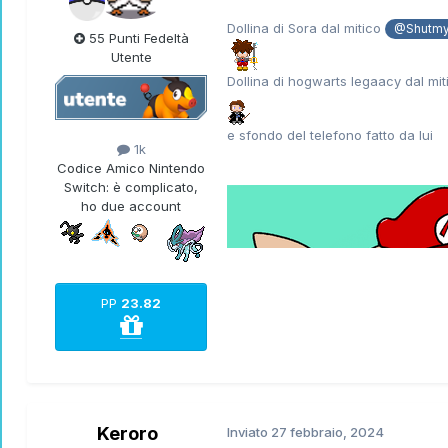
Dollina di Sora dal mitico
@Shutmy
55 Punti Fedeltà
Utente
Dollina di hogwarts legaacy dal mi
e sfondo del telefono fatto da lui
1k
Codice Amico Nintendo
Switch:
è complicato,
ho due account
PP
23.82
Keroro
Inviato
27 febbraio, 2024