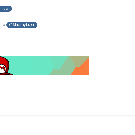
lazer
tico
@Shutmylazer