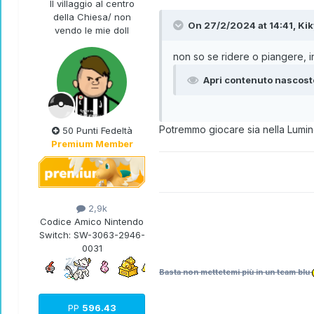
Il villaggio al centro
della Chiesa/ non
On 27/2/2024 at 14:41,
Ki
vendo le mie doll
non so se ridere o piangere, i
Apri contenuto nascost
Potremmo giocare sia nella Luminop
50 Punti Fedeltà
Premium Member
2,9k
Codice Amico Nintendo
Switch:
SW-3063-2946-
0031
Basta non mettetemi più in un team blu
PP
596.43