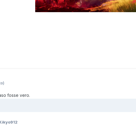
to)
aso fosse vero.
Kikyo912