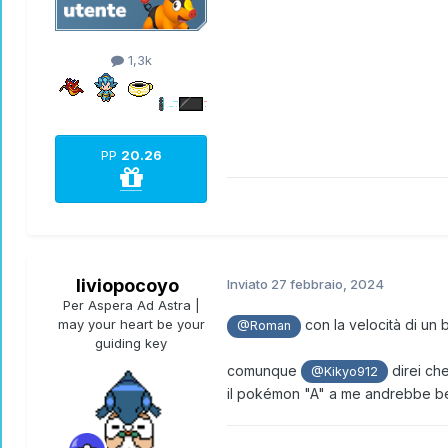
1,3k
PP
20.26
liviopocoyo
Inviato
27 febbraio, 2024
Per Aspera Ad Astra |
may your heart be your
con la velocità di un 
@Roman
guiding key
comunque
direi ch
@Kikyo912
il pokémon "A" a me andrebbe b