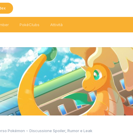
dex
mber
PokéClubs
Attività
erso Pokémon ~ Discussione Spoiler, Rumor e Leak