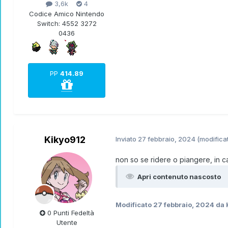
3,6k
4
Codice Amico Nintendo
Switch:
4552 3272
0436
PP
414.89
Kikyo912
Inviato
27 febbraio, 2024
(modifica
non so se ridere o piangere, in c
Apri contenuto nascosto
Modificato
27 febbraio, 2024
da 
0 Punti Fedeltà
Utente