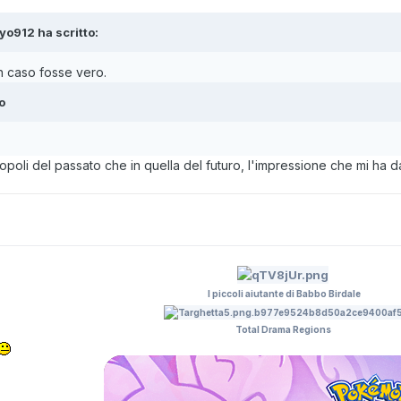
kyo912
ha scritto:
n caso fosse vero.
o
oli del passato che in quella del futuro, l'impressione che mi ha dat
I piccoli aiutante di Babbo Birdale
Total Drama Regions