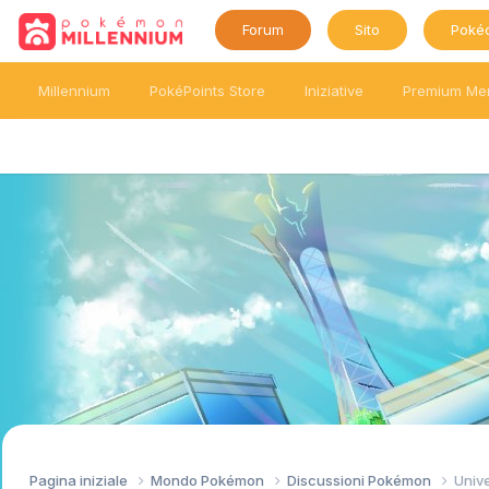
Forum
Sito
Poké
Millennium
PokéPoints Store
Iniziative
Premium Me
Pagina iniziale
Mondo Pokémon
Discussioni Pokémon
Univ