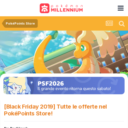
PokéPoints Store
[Black Friday 2019] Tutte le offerte nel
PokéPoints Store!