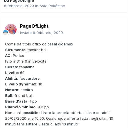
Da
PageOfLight
6 febbraio, 2020
in
Aste Pokémon
PageOfLight
Inviato
6 febbraio, 2020
Come da titolo offro colossal gigamax
Strumento:
master ball
AO:
Perico
Iv:
5 a 31 e 0 in velocità.
Sesso:
femmina
Livello:
60
Abilità:
fuocardore
Livello dynamax
:
10
Natura:
scaltra
Ball:
friend ball
Base d'asta:
1 pp
Rilancio minimo:
0.2 pp
Non sarà possibile ritirare la propria offerta. L'asta scade il
20/02/2020 alle 16:00. Qualunque offerta fatta negli ultimi 10
minuti farà slittare L'asta di altri 10 minuti.