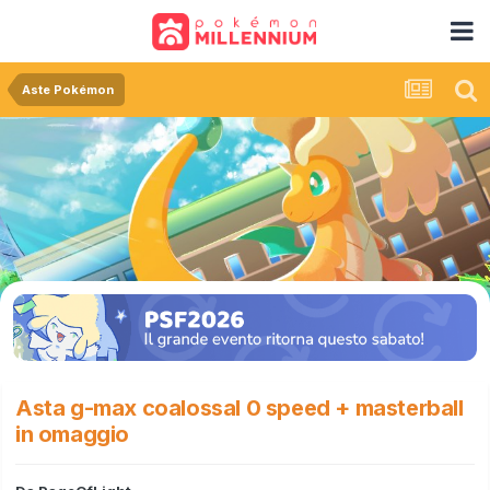
Aste Pokémon
Asta g-max coalossal 0 speed + masterball
in omaggio