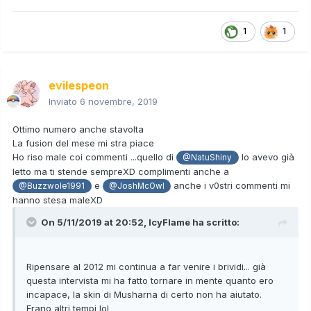
Fusione del mese? No comment, se ho tempo la creerò da
1
1
me
evilespeon
Inviato
6 novembre, 2019
Ottimo numero anche stavolta
La fusion del mese mi stra piace
Ho riso male coi commenti ...quello di
lo avevo già
@NatuShiny
letto ma ti stende sempreXD complimenti anche a
e
anche i v0stri commenti mi
@Buzzwole1991
@JoshMcOwl
hanno stesa maleXD
On 5/11/2019 at 20:52,
IcyFlame
ha scritto:
Ripensare al 2012 mi continua a far venire i brividi... già
questa intervista mi ha fatto tornare in mente quanto ero
incapace, la skin di Musharna di certo non ha aiutato.
Erano altri tempi lol