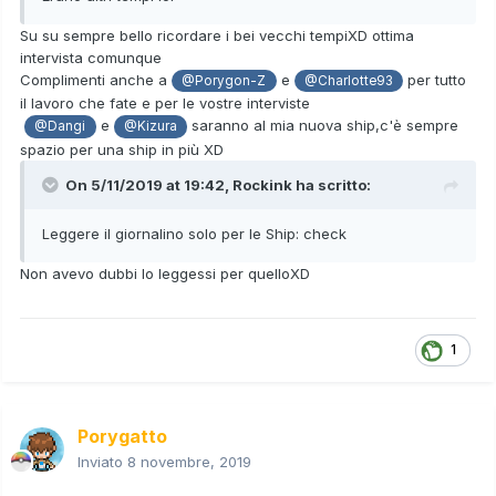
Su su sempre bello ricordare i bei vecchi tempiXD ottima
intervista comunque
Complimenti anche a
e
per tutto
@Porygon-Z
@Charlotte93
il lavoro che fate e per le vostre interviste
e
saranno al mia nuova ship,c'è sempre
@Dangi
@Kizura
spazio per una ship in più XD
On 5/11/2019 at 19:42,
Rockink
ha scritto:
Leggere il giornalino solo per le Ship: check
Non avevo dubbi lo leggessi per quelloXD
1
Porygatto
Inviato
8 novembre, 2019