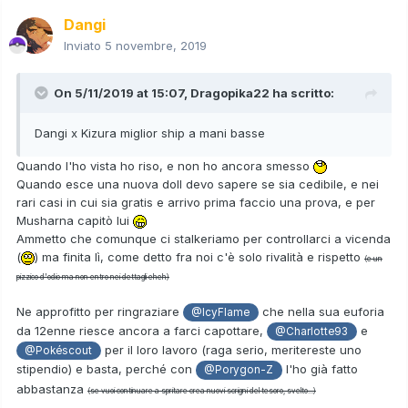
Dangi
Inviato
5 novembre, 2019
On 5/11/2019 at 15:07,
Dragopika22
ha scritto:
Dangi x Kizura miglior ship a mani basse
Quando l'ho vista ho riso, e non ho ancora smesso
Quando esce una nuova doll devo sapere se sia cedibile, e nei
rari casi in cui sia gratis e arrivo prima faccio una prova, e per
Musharna capitò lui
Ammetto che comunque ci stalkeriamo per controllarci a vicenda
(
) ma finita lì, come detto fra noi c'è solo rivalità e rispetto
(e un
pizzico d'odio ma non entro nei dettagli eheh)
Ne approfitto per ringraziare
che nella sua euforia
@IcyFlame
da 12enne riesce ancora a farci capottare,
e
@Charlotte93
per il loro lavoro (raga serio, meritereste uno
@Pokéscout
stipendio) e basta, perché con
l'ho già fatto
@Porygon-Z
abbastanza
(se vuoi continuare a spritare crea nuovi scrigni del tesoro, svelto...)