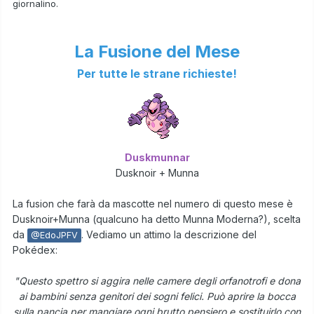
giornalino.
La Fusione del Mese
Per tutte le strane richieste!
Duskmunnar
Dusknoir + Munna
La fusion che farà da mascotte nel numero di questo mese è
Dusknoir+Munna (qualcuno ha detto Munna Moderna?), scelta
da
. Vediamo un attimo la descrizione del
@EdoJPFV
Pokédex:
"Questo spettro si aggira nelle camere degli orfanotrofi e dona
ai bambini senza genitori dei sogni felici. Può aprire la bocca
sulla pancia per mangiare ogni brutto pensiero e sostituirlo con