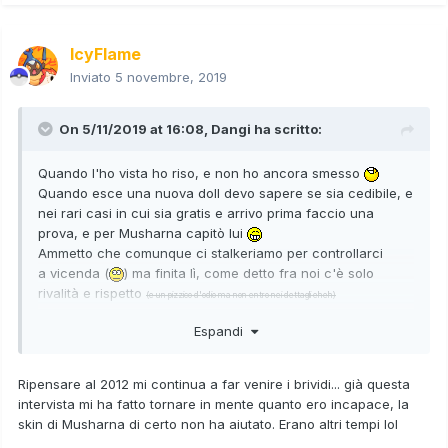
IcyFlame
Inviato
5 novembre, 2019
On 5/11/2019 at 16:08,
Dangi
ha scritto:
Quando l'ho vista ho riso, e non ho ancora smesso
Quando esce una nuova doll devo sapere se sia cedibile, e
nei rari casi in cui sia gratis e arrivo prima faccio una
prova, e per Musharna capitò lui
Ammetto che comunque ci stalkeriamo per controllarci
a vicenda (
) ma finita lì, come detto fra noi c'è solo
rivalità e rispetto
(e un pizzico d'odio ma non entro nei dettagli eheh)
Espandi
Ne approfitto per ringraziare
che nella sua
@IcyFlame
euforia da 12enne riesce ancora a farci capottare,
e
per il loro lavoro (raga
@Charlotte93
@Pokéscout
Ripensare al 2012 mi continua a far venire i brividi... già questa
serio, meritereste uno stipendio) e basta, perché con
intervista mi ha fatto tornare in mente quanto ero incapace, la
l'ho già fatto abbastanza
@Porygon-Z
(se vuoi continuare a spritare
skin di Musharna di certo non ha aiutato. Erano altri tempi lol
crea nuovi scrigni del tesoro, svelto...)