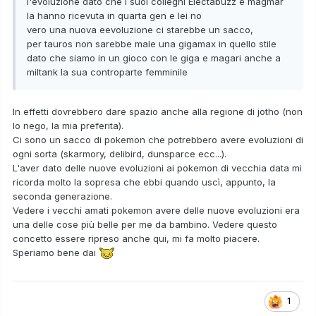
l'evoluzione dato che i suoi colleghi Electabuzz e magmar
la hanno ricevuta in quarta gen e lei no
vero una nuova eevoluzione ci starebbe un sacco,
per tauros non sarebbe male una gigamax in quello stile
dato che siamo in un gioco con le giga e magari anche a
miltank la sua controparte femminile
In effetti dovrebbero dare spazio anche alla regione di jotho (non
lo nego, la mia preferita).
Ci sono un sacco di pokemon che potrebbero avere evoluzioni di
ogni sorta (skarmory, delibird, dunsparce ecc...).
L'aver dato delle nuove evoluzioni ai pokemon di vecchia data mi
ricorda molto la sopresa che ebbi quando uscì, appunto, la
seconda generazione.
Vedere i vecchi amati pokemon avere delle nuove evoluzioni era
una delle cose più belle per me da bambino. Vedere questo
concetto essere ripreso anche qui, mi fa molto piacere.
Speriamo bene dai
1