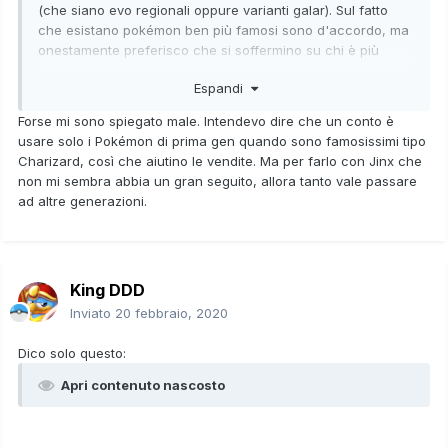
(che siano evo regionali oppure varianti galar). Sul fatto
che esistano pokémon ben più famosi sono d'accordo, ma
onestamente preferisco che si soffermino su chi è più
sfortunato, e non che vadano a toccare mostriciattoli
Espandi
famosi ancora tutt'oggi
Forse mi sono spiegato male. Intendevo dire che un conto è
usare solo i Pokémon di prima gen quando sono famosissimi tipo
Charizard, così che aiutino le vendite. Ma per farlo con Jinx che
non mi sembra abbia un gran seguito, allora tanto vale passare
ad altre generazioni.
King DDD
Inviato
20 febbraio, 2020
Dico solo questo:
Apri contenuto nascosto