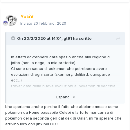
YukiV
Inviato
20 febbraio, 2020
On 20/2/2020 at 14:01,
gt91
ha scritto:
In effetti dovrebbero dare spazio anche alla regione di
jotho (non lo nego, la mia preferita).
Ci sono un sacco di pokemon che potrebbero avere
evoluzioni di ogni sorta (skarmory, delibird, dunsparce
ecc...).
L'aver dato delle nuove evoluzioni ai pokemon di vecchia
data mi ricorda molto la sopresa che ebbi quando uscì,
Espandi
appunto, la seconda generazione.
Vedere i vecchi amati pokemon avere delle nuove
bhe speriamo anche perchè il fatto che abbiano messo come
evoluzioni era una delle cose più belle per me da bambino.
pokemon da Home passabile Celebi e la forte mancanza di
Vedere questo concetto essere ripreso anche qui, mi fa
pokemon della seconda gen dal dex di Galar, mi fa sperare che
molto piacere.
arrivino loro con jinx nei DLC
Speriamo bene dai