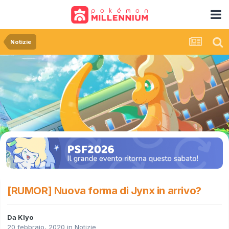
Notizie
[RUMOR] Nuova forma di Jynx in arrivo?
Da
Klyo
20 febbraio, 2020
in
Notizie