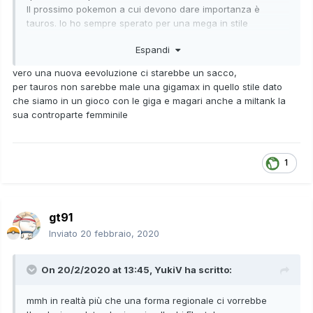
Il prossimo pokemon a cui devono dare importanza è
tauros. Io ho sempre sperato per una mega in stile
minotauro, ma senza risultati. Possono sempre dargli una
Espandi
evoluzione fatta bene oltre che una nuova forma regionale.
Non dimentichiamoci che "possono" fare anche nuove evo
vero una nuova eevoluzione ci starebbe un sacco,
di eevee eh. Devono solo volerlo xD
per tauros non sarebbe male una gigamax in quello stile dato
che siamo in un gioco con le giga e magari anche a miltank la
sua controparte femminile
1
gt91
Inviato
20 febbraio, 2020
On 20/2/2020 at 13:45,
YukiV
ha scritto:
mmh in realtà più che una forma regionale ci vorrebbe