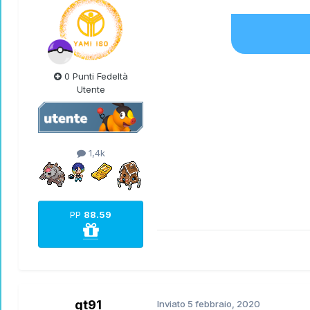
0 Punti Fedeltà
Utente
1,4k
PP
88.59
gt91
Inviato
5 febbraio, 2020