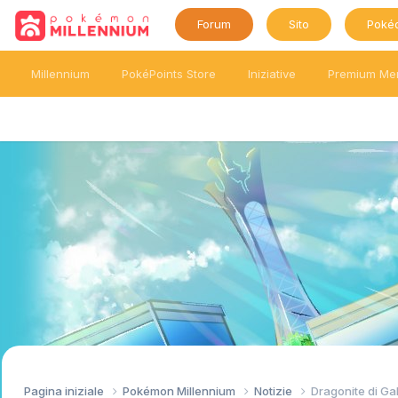
Forum
Sito
Poké
Millennium
PokéPoints Store
Iniziative
Premium Me
Pagina iniziale
Pokémon Millennium
Notizie
Dragonite di Ga