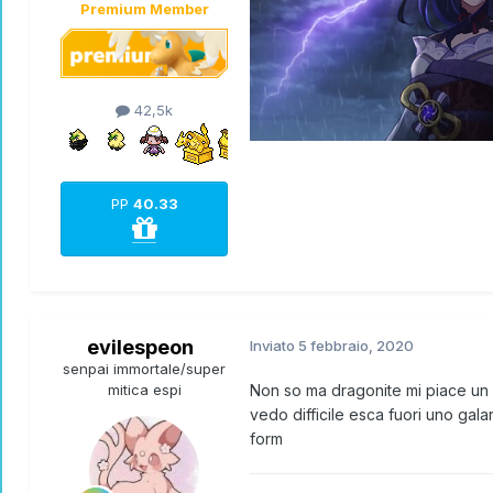
Premium Member
42,5k
PP
40.33
evilespeon
Inviato
5 febbraio, 2020
senpai immortale/super
mitica espi
Non so ma dragonite mi piace un 
vedo difficile esca fuori uno ga
form