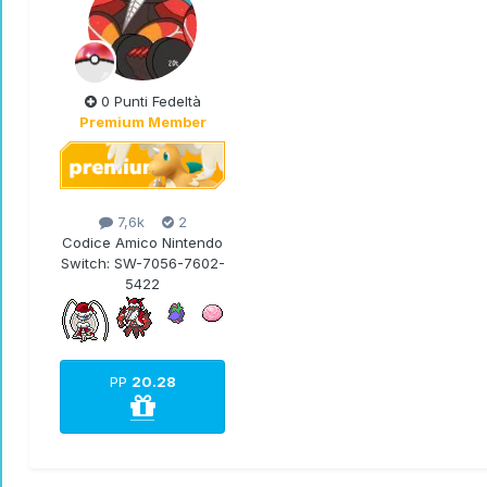
TEAM 0 RULES...J0IN THE P0KECL
0 Punti Fedeltà
Premium Member
7,6k
2
Codice Amico Nintendo
Switch:
SW-7056-7602-
5422
UNIC0 PREMIO VINTO IN UN GDR F
espon gif by
@SlowH
PP
20.28