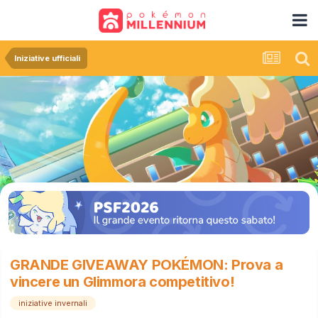
Iniziative ufficiali
GRANDE GIVEAWAY POKÉMON: Prova a
vincere un Glimmora competitivo!
iniziative invernali