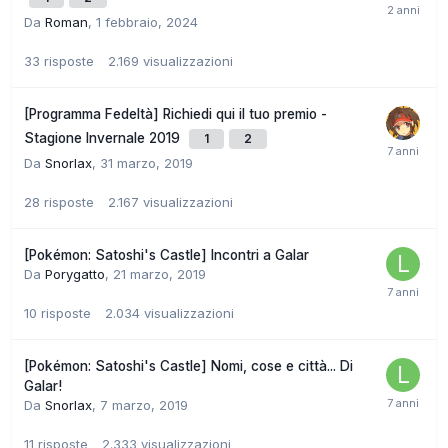
Da
Roman
,
1 febbraio, 2024
33
risposte
2.169
visualizzazioni
[Programma Fedeltà] Richiedi qui il tuo premio -
Stagione Invernale 2019
1
2
Da
Snorlax
,
31 marzo, 2019
28
risposte
2.167
visualizzazioni
[Pokémon: Satoshi's Castle] Incontri a Galar
Da
Porygatto
,
21 marzo, 2019
10
risposte
2.034
visualizzazioni
[Pokémon: Satoshi's Castle] Nomi, cose e città... Di
Galar!
Da
Snorlax
,
7 marzo, 2019
11
risposte
2.333
visualizzazioni