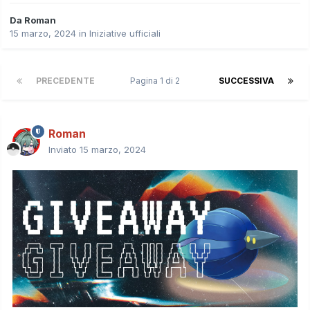
Da
Roman
15 marzo, 2024
in
Iniziative ufficiali
PRECEDENTE
Pagina 1 di 2
SUCCESSIVA
Roman
Inviato
15 marzo, 2024