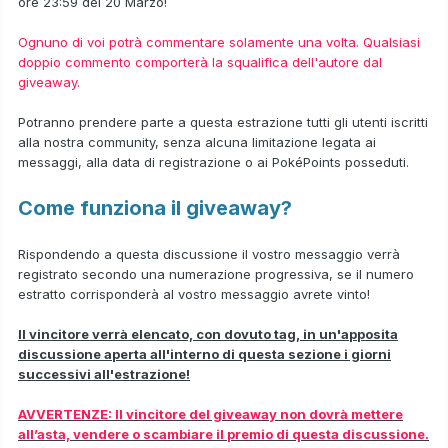
ore 23:59 del 20 Marzo!
Ognuno di voi potrà commentare solamente una volta. Qualsiasi
doppio commento comporterà la squalifica dell'autore dal
giveaway.
Potranno prendere parte a questa estrazione tutti gli utenti iscritti
alla nostra community, senza alcuna limitazione legata ai
messaggi, alla data di registrazione o ai PokéPoints posseduti.
Come funziona il giveaway?
Rispondendo a questa discussione il vostro messaggio verrà
registrato secondo una numerazione progressiva, se il numero
estratto corrisponderà al vostro messaggio avrete vinto!
Il vincitore verrà elencato, con dovuto tag, in un'apposita
discussione aperta all'interno di questa sezione i giorni
successivi all'estrazione!
AVVERTENZE: Il vincitore del giveaway non dovrà mettere
all’asta, vendere o scambiare il premio di questa discussione.