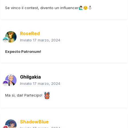
Se vinco il contest, divento un influencer
🙋🏻‍♂️
😌
⛄
RoseRed
Inviato
17 marzo, 2024
Expecto Patronum!
Ghilgakia
Inviato
17 marzo, 2024
Ma sì, dai! Partecipo!
ShadowBlue